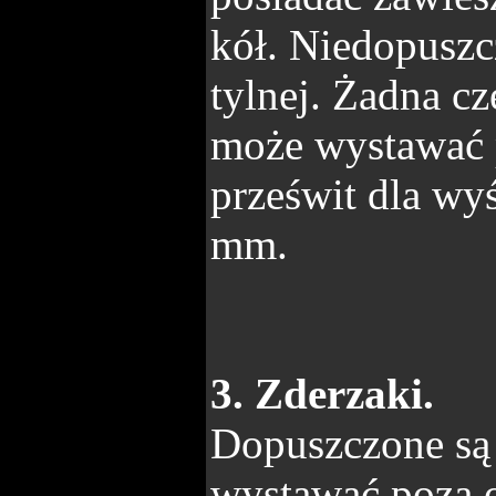
kół. Niedopuszc
tylnej. Żadna c
może wystawać 
prześwit dla wy
mm.
3. Zderzaki.
Dopuszczone są 
wystawać poza o