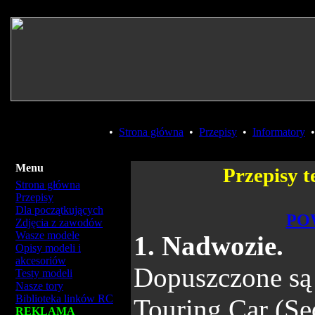
•
Strona główna
•
Przepisy
•
Informatory
Menu
Przepisy 
Strona główna
Przepisy
Dla początkujących
PO
Zdjęcia z zawodów
Wasze modele
1. Nadwozie.
Opisy modeli i
akcesoriów
Dopuszczone są 
Testy modeli
Nasze tory
Biblioteka linków RC
Touring Car (Se
REKLAMA