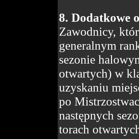
8. Dodatkowe o
Zawodnicy, którz
generalnym rank
sezonie halowy
otwartych) w k
uzyskaniu miejsc
po Mistrzostwac
następnych sez
torach otwartyc