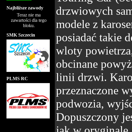
drzwiowych sam
Najbliższe zawody
Teraz nie ma
zawartości dla tego
modele z karose
bloku.
posiadać takie d
SMK Szczecin
wloty powietrza,
obcinane powyżej
linii drzwi. Ka
PLMS RC
przeznaczone w
podwozia, wyjśc
Dopuszczony jes
jak w oryginale