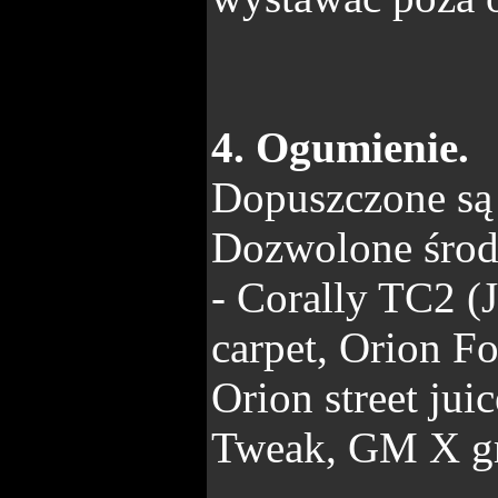
4. Ogumienie.
Dopuszczone są
Dozwolone środ
- Corally TC2 (
carpet, Orion F
Orion street juic
Tweak, GM X gri