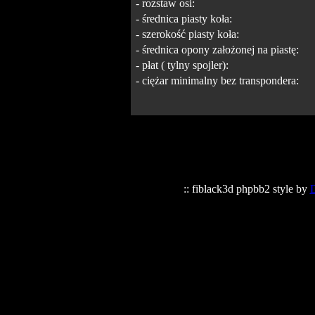
- rozstaw osi:
- średnica piasty koła:
- szerokość piasty koła:
- średnica opony założonej na piastę:
- płat ( tylny spojler):
- ciężar minimalny bez transpondera:
:: fiblack3d phpbb2 style by