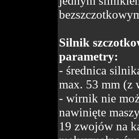
jednym silniki
bezszczotkowy
Silnik szczotk
parametry:
- średnica siln
max. 53 mm (z w
- wirnik nie mo
nawinięte mas
19 zwojów na k