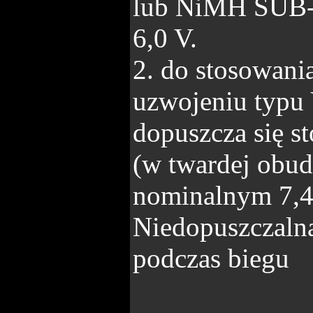
lub NiMH SUB-
6,0 V.
2. do stosowani
uzwojeniu typu
dopuszcza się 
(w twardej obu
nominalnym 7,4
Niedopuszczaln
podczas biegu