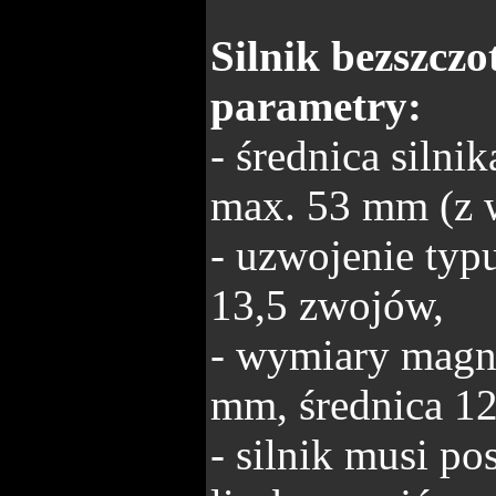
Silnik bezszcz
parametry:
- średnica siln
max. 53 mm (z w
- uzwojenie typ
13,5 zwojów,
- wymiary magne
mm, średnica 1
- silnik musi p