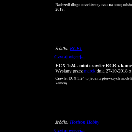
Nadszedł długo oczekiwany czas na nową odsł
2019.
źródło:
RCF1
Czytaj więcej...
ECX 1:24 - mini crawler RCR z kame
Wysłany przez
marek
dnia 27-10-2018 o 
Crawler ECX 1:24 to jeden z pierwszych model
kamerą.
źródło:
Horizon Hobby
Czytaj więcej...