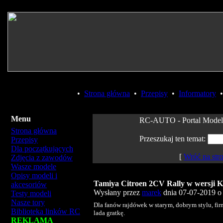
•
Strona główna
•
Przepisy
•
Informatory
Menu
RC-AUTO - Portal Model
Strona główna
Przeszukaj ten temat:
Przepisy
Dla początkujących
[
Wróć na str
Zdjęcia z zawodów
Wasze modele
Opisy modeli i
Tamiya Citroen 2CV Rally w wersji 
akcesoriów
Wysłany przez
marek
dnia 07-07-2019 o 
Testy modeli
Nasze tory
Dla fanów rajdówek w starym, dobrym stylu, fi
Biblioteka linków RC
lada gratkę.
REKLAMA