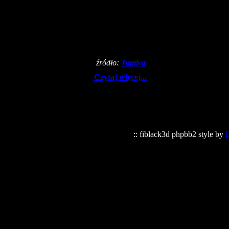
źródło:
Tamiya
Czytaj więcej...
:: fiblack3d phpbb2 style by