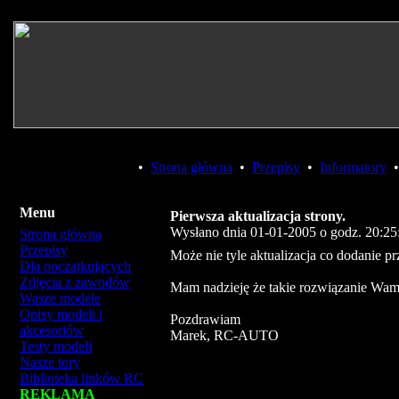
•
Strona główna
•
Przepisy
•
Informatory
Menu
Pierwsza aktualizacja strony.
Wysłano dnia 01-01-2005 o godz. 20:25
Strona główna
Przepisy
Może nie tyle aktualizacja co dodanie pr
Dla początkujących
Zdjęcia z zawodów
Mam nadzieję że takie rozwiązanie Wam
Wasze modele
Opisy modeli i
Pozdrawiam
akcesoriów
Marek, RC-AUTO
Testy modeli
Nasze tory
Biblioteka linków RC
REKLAMA