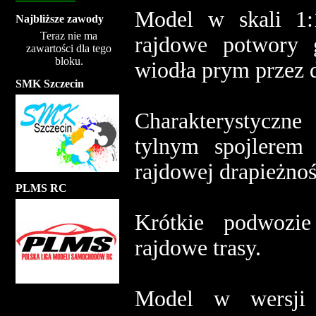
Model w skali 1:
Najbliższe zawody
Teraz nie ma
rajdowe potwory 
zawartości dla tego
bloku.
wiodła prym przez d
SMK Szczecin
Charakterystycz
tylnym spojlerem
rajdowej drapieżnoś
PLMS RC
Krótkie podwozi
rajdowe trasy.
Model w wersji 