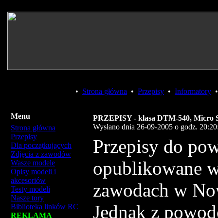
•
Strona główna
•
Przepisy
•
Informatory
Menu
PRZEPISY - klasa DTM-540, Micro S
Wysłano dnia 26-09-2005 o godz. 20:20
Strona główna
Przepisy
Przepisy do pow
Dla początkujących
Zdjęcia z zawodów
opublikowane w 
Wasze modele
Opisy modeli i
akcesoriów
zawodach w No
Testy modeli
Nasze tory
Jednak z powodó
Biblioteka linków RC
REKLAMA