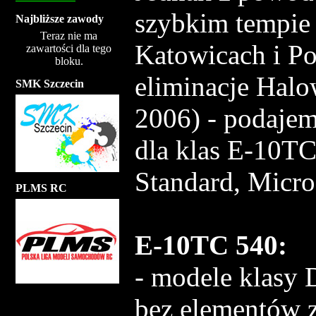
szybkim tempi
Najbliższe zawody
Teraz nie ma
Katowicach i Po
zawartości dla tego
bloku.
eliminacje Halo
SMK Szczecin
2006) - podajem
dla klas E-10T
Standard, Micro
PLMS RC
E-10TC 540:
- modele klasy
bez elementów 