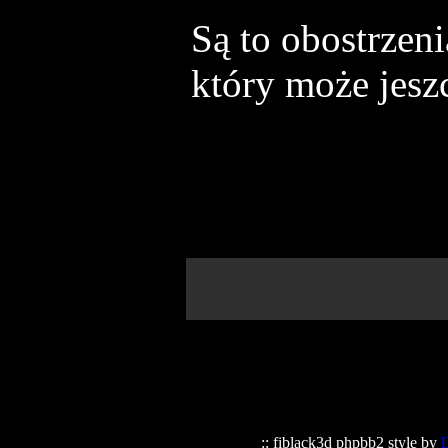
Są to obostrzeni
który może jes
:: fiblack3d phpbb2 style by