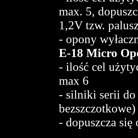
max. 5, dopuszc
1,2V tzw. palus
- opony wyłacz
E-18 Micro Op
- ilość cel użyt
max 6
- silniki serii 
bezszczotkowe)
- dopuszcza się