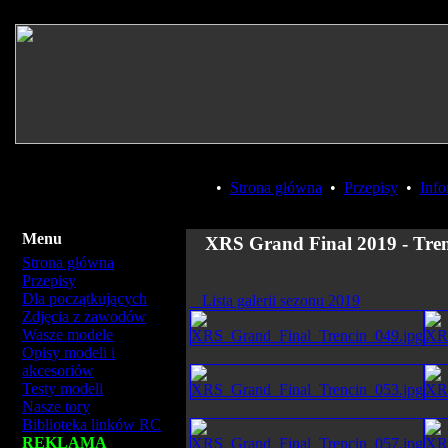
•
Strona główna
•
Przepisy
•
Info
Menu
XRS Grand Final 2019 - Trenc
Strona główna
Przepisy
Dla początkujących
Lista galerii sezonu 2019
Zdjęcia z zawodów
Wasze modele
Opisy modeli i
akcesoriów
Testy modeli
Nasze tory
Biblioteka linków RC
REKLAMA