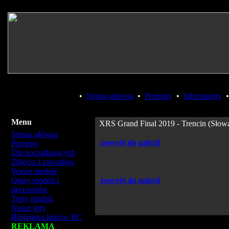
•
Strona główna
•
Przepisy
•
Informatory
Menu
XRS Grand Final 2019 - Trencin (Słowac
Strona główna
powrót do galerii
Przepisy
Dla początkujących
Zdjęcia z zawodów
Wasze modele
Opisy modeli i
powrót do galerii
akcesoriów
Testy modeli
Nasze tory
Biblioteka linków RC
REKLAMA