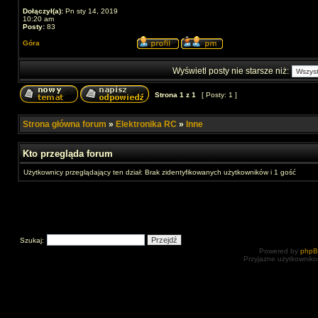
Dołączył(a):
Pn sty 14, 2019
10:20 am
Posty:
83
Góra
Wyświetl posty nie starsze niż:
Strona
1
z
1
[ Posty: 1 ]
Strona główna forum
»
Elektronika RC
»
Inne
Kto przegląda forum
Użytkownicy przeglądający ten dział: Brak zidentyfikowanych użytkowników i 1 gość
Szukaj:
Powered by
php
Przyjazne użytkowniko