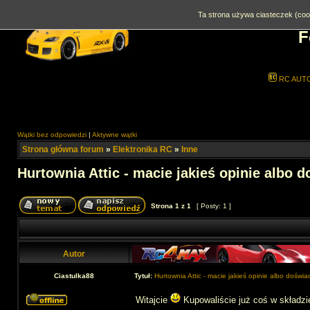
Ta strona używa ciasteczek (cook
F
RC AUT
Wątki bez odpowiedzi
|
Aktywne wątki
Strona główna forum
»
Elektronika RC
»
Inne
Hurtownia Attic - macie jakieś opinie albo 
Strona
1
z
1
[ Posty: 1 ]
Autor
Ciastulka88
Tytuł:
Hurtownia Attic - macie jakieś opinie albo doświ
Witajcie
Kupowaliście już coś w składz