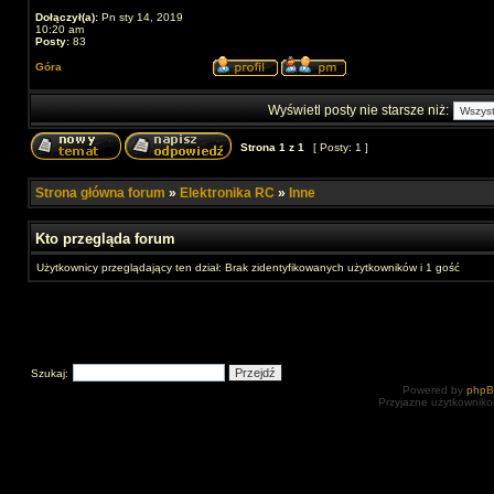
Dołączył(a):
Pn sty 14, 2019
10:20 am
Posty:
83
Góra
Wyświetl posty nie starsze niż:
Strona
1
z
1
[ Posty: 1 ]
Strona główna forum
»
Elektronika RC
»
Inne
Kto przegląda forum
Użytkownicy przeglądający ten dział: Brak zidentyfikowanych użytkowników i 1 gość
Szukaj:
Powered by
php
Przyjazne użytkowniko