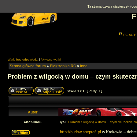
Ta strona używa ciasteczek (cook
F
RC AUT
Wątki bez odpowiedzi
|
Aktywne wątki
Strona główna forum
»
Elektronika RC
»
Inne
Problem z wilgocią w domu – czym skutecz
Strona
1
z
1
[ Posty: 1 ]
Autor
Ciastulka88
Tytuł:
Problem z wilgocią w domu – czym skutecznie z
http://budowlaneprofi.pl
w Krakowie – dobre