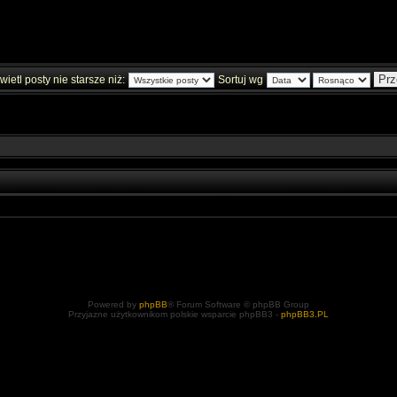
ietl posty nie starsze niż:
Sortuj wg
Powered by
phpBB
® Forum Software © phpBB Group
Przyjazne użytkownikom polskie wsparcie phpBB3 -
phpBB3.PL