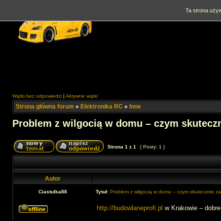
Ta strona używ
Wątki bez odpowiedzi
|
Aktywne wątki
Strona główna forum
»
Elektronika RC
»
Inne
Problem z wilgocią w domu – czym skutecz
Strona
1
z
1
[ Posty: 1 ]
Autor
Ciastulka88
Tytuł:
Problem z wilgocią w domu – czym skutecznie z
http://budowlaneprofi.pl
w Krakowie – dobre