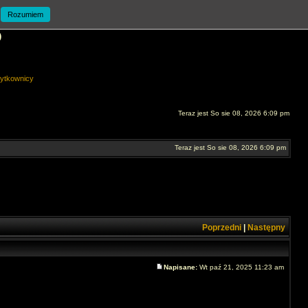
Rozumiem
O
ytkownicy
Teraz jest So sie 08, 2026 6:09 pm
Teraz jest So sie 08, 2026 6:09 pm
Poprzedni
|
Następny
Napisane:
Wt paź 21, 2025 11:23 am