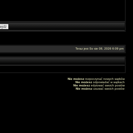
Teraz jest So sie 08, 2026 6:09 pm
Nie możesz
rozpoczynać nowych wątków
Nie możesz
odpowiadać w wątkach
Nie możesz
edytować swoich postów
Nie możesz
usuwać swoich postów