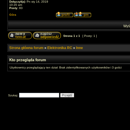
Dołączył(a):
Pn sty 14, 2019
10:20 am
Posty:
83
Góra
Wyśw
Strona
1
z
1
[ Posty: 1 ]
Strona główna forum
»
Elektronika RC
»
Inne
Kto przegląda forum
Użytkownicy przeglądający ten dział: Brak zidentyfikowanych użytkowników i 3 gości
Szukaj: