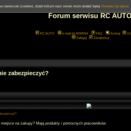
a ciasteczek (cookies), dzięki którym nasz serwis może działać lepiej.
Dowiedz się więcej
Forum serwisu RC AUT
RC AUTO
e-mail do ADMINA
FAQ
Szukaj
Uż
Zaloguj
Zarejestruj
nie zabezpieczyć?
abezpieczyć?
 miejsce na zakupy? Mają produkty i pomocnych pracowników.