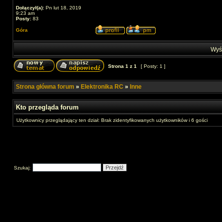
Dołączył(a):
Pn lut 18, 2019
9:23 am
Posty:
83
Góra
Wyśw
Strona
1
z
1
[ Posty: 1 ]
Strona główna forum
»
Elektronika RC
»
Inne
Kto przegląda forum
Użytkownicy przeglądający ten dział: Brak zidentyfikowanych użytkowników i 6 gości
Szukaj: