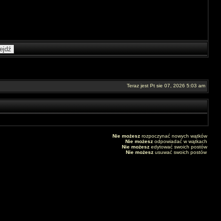
Teraz jest Pt sie 07, 2026 5:03 am
Nie możesz
rozpoczynać nowych wątków
Nie możesz
odpowiadać w wątkach
Nie możesz
edytować swoich postów
Nie możesz
usuwać swoich postów