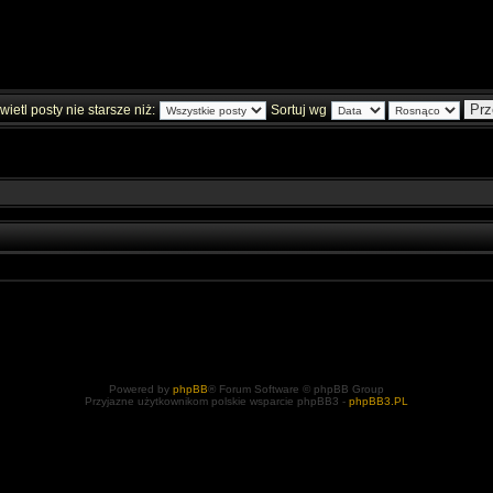
ietl posty nie starsze niż:
Sortuj wg
Powered by
phpBB
® Forum Software © phpBB Group
Przyjazne użytkownikom polskie wsparcie phpBB3 -
phpBB3.PL