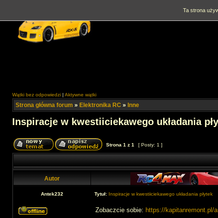
Ta strona używ
Wątki bez odpowiedzi
|
Aktywne wątki
Strona główna forum
»
Elektronika RC
»
Inne
Inspiracje w kwestiiciekawego układania pł
Strona
1
z
1
[ Posty: 1 ]
Autor
Antek232
Tytuł:
Inspiracje w kwestiiciekawego układania płytek
Zobaczcie sobie:
https://kapitanremont.pl/ar