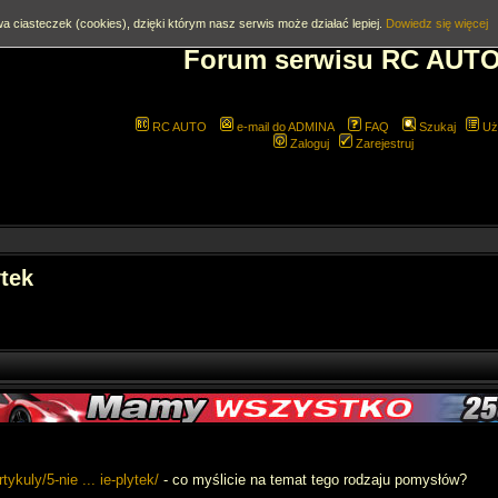
a ciasteczek (cookies), dzięki którym nasz serwis może działać lepiej.
Dowiedz się więcej
Forum serwisu RC AUT
RC AUTO
e-mail do ADMINA
FAQ
Szukaj
Uż
Zaloguj
Zarejestruj
ytek
tykuly/5-nie ... ie-plytek/
- co myślicie na temat tego rodzaju pomysłów?