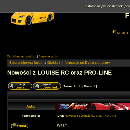
Ta strona używa ciasteczek (cook
F
RC AUT
Wątki bez odpowiedzi
|
Aktywne wątki
Strona główna forum
»
Giełda
»
Informacje od Dystrybutorów
Nowości z LOUISE RC oraz PRO-LINE
Strona
1
z
1
[ Posty: 1 ]
Autor
rchobbies.pl
Tytuł:
Nowości z LOUISE RC oraz PRO-LINE
Witam,