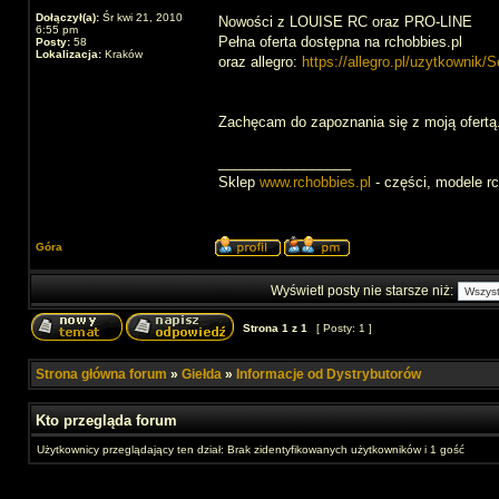
Dołączył(a):
Śr kwi 21, 2010
Nowości z LOUISE RC oraz PRO-LINE
6:55 pm
Pełna oferta dostępna na rchobbies.pl
Posty:
58
Lokalizacja:
Kraków
oraz allegro:
https://allegro.pl/uzytkownik/
Zachęcam do zapoznania się z moją ofertą
_________________
Sklep
www.rchobbies.pl
- części, modele rc
Góra
Wyświetl posty nie starsze niż:
Strona
1
z
1
[ Posty: 1 ]
Strona główna forum
»
Giełda
»
Informacje od Dystrybutorów
Kto przegląda forum
Użytkownicy przeglądający ten dział: Brak zidentyfikowanych użytkowników i 1 gość