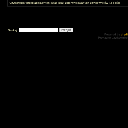
Użytkownicy przeglądający ten dział: Brak zidentyfikowanych użytkowników i 3 gości
Szukaj:
Powered by
php
Przyjazne użytkowniko