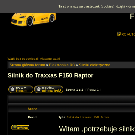
Ta strona używa ciasteczek (cookies), dzięki którym
F
RC AUT
Wątki bez odpowiedzi
|
Aktywne wątki
Strona główna forum
»
Elektronika RC
»
Silniki elektryczne
Silnik do Traxxas F150 Raptor
Strona
1
z
1
[ Posty: 1 ]
Autor
Devid
Tytuł:
Silnik do Traxxas F150 Raptor
Witam ,potrzebuje silni