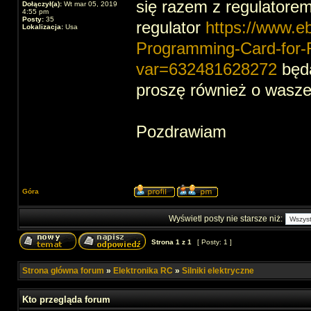
się razem z regulatorem,
Dołączył(a):
Wt mar 05, 2019
4:55 pm
Posty:
35
regulator
https://www.e
Lokalizacja:
Usa
Programming-Card-for
var=632481628272
będą
proszę również o wasze 
Pozdrawiam
Góra
Wyświetl posty nie starsze niż:
Strona
1
z
1
[ Posty: 1 ]
Strona główna forum
»
Elektronika RC
»
Silniki elektryczne
Kto przegląda forum