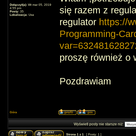
Dołączył(a):
Wt mar 05, 2019
się razem z regula
4:55 pm
Posty:
35
Lokalizacja:
Usa
regulator
https://
Programming-Card
var=63248162827
proszę również o 
Pozdrawiam
Góra
Wyświetl posty nie starsze niż:
Strona
1
z
1
[ Posty: 1 ]