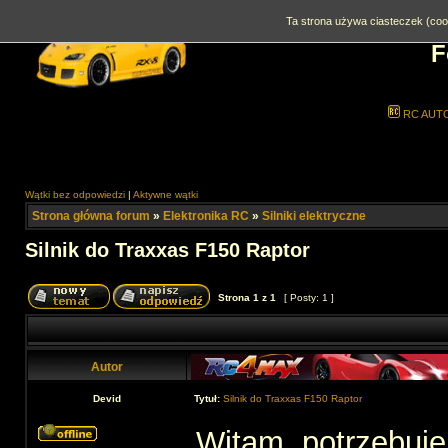
Ta strona używa ciasteczek (cook
F
RC AUT
Wątki bez odpowiedzi
|
Aktywne wątki
Strona główna forum
»
Elektronika RC
»
Silniki elektryczne
Silnik do Traxxas F150 Raptor
Strona
1
z
1
[ Posty: 1 ]
Autor
Devid
Tytuł:
Silnik do Traxxas F150 Raptor
Witam ,potrzebuje