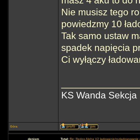
masz 4 aku to do n
Nie musisz tego r
powiedzmy 10 ład
Tak samo ustaw ma
spadek napięcia pr
Ci wyłączy ładowa
______________
KS Wanda Sekcja
Góra
denism
Tytuł:
Re: Redox Alpha V2 ładowanie/rozładowywani