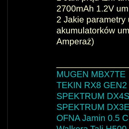
2700mAh 1.2V umi
2 Jakie parametry
akumulatorków umi
Amperaż)
______________
MUGEN MBX7TE
TEKIN RX8 GEN2 
SPEKTRUM DX4
SPEKTRUM DX3
OFNA Jamin 0.5 
Walkera Tali H500