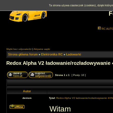
Ta strona używa ciasteczek (cookies), dzięki którym
F
RC AUT
Wątki bez odpowiedzi
|
Aktywne wątki
Strona główna forum
»
Elektronika RC
»
Ładowarki
Redox Alpha V2 ładowanie/rozładowywanie
Strona
1
z
1
[ Posty: 10 ]
Autor
denism
Tytuł:
Redox Alpha V2 ładowanie/rozładowywanie 4X
Witam