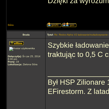
Dzięki za wyrozum
Góra
Brada
Tytuł:
Re: Redox Alpha V2 ładowanie/rozładowywani
Szybkie ładowanie 
traktując to 0,5 C c
Dołączył(a):
Śr cze 25, 2014
8:30 pm
Posty:
19
Lokalizacja:
Zielona Góra
______________
Był HSP Zilionare 
EFirestorm. Z lata