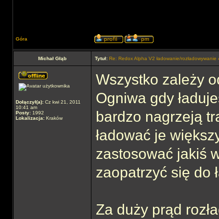
Góra
Michał Głąb
Tytuł:
Re: Redox Alpha V2 ładowanie/rozładowywani
Wszystko zależy o
Ogniwa gdy ładuje
Dołączył(a):
Cz kwi 21, 2011
10:41 am
bardzo nagrzeją t
Posty:
1992
Lokalizacja:
Kraków
ładować je większ
zastosować jakiś we
zaopatrzyć się do 
Za duży prąd rozła