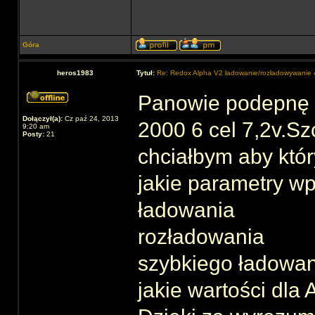
Góra
heros1983
Tytuł:
Re: Redox Alpha V2 ładowanie/rozładowywani
Panowie podepnę s
Dołączył(a):
Cz paź 24, 2013
2000 6 cel 7,2v.Sz
9:20 am
Posty:
21
chciałbym aby któr
jakie parametry wp
ładowania
rozładowania
szybkiego ładowan
jakie wartości dla A