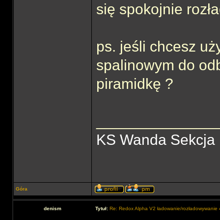
się spokojnie roz
ps. jeśli chcesz 
spalinowym do odbi
piramidkę ?
______________
KS Wanda Sekcja
Góra
denism
Tytuł:
Re: Redox Alpha V2 ładowanie/rozładowywani