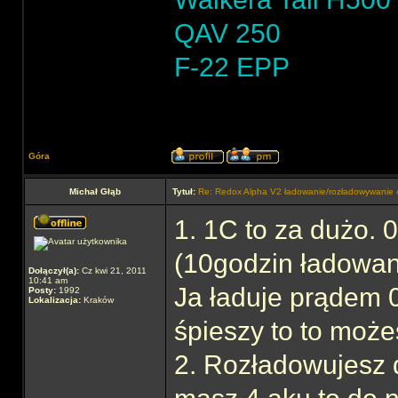
QAV 250
F-22 EPP
Góra
Michał Głąb
Tytuł:
Re: Redox Alpha V2 ładowanie/rozładowywani
1. 1C to za dużo.
(10godzin ładowan
Dołączył(a):
Cz kwi 21, 2011
10:41 am
Ja ładuje prądem 0,
Posty:
1992
Lokalizacja:
Kraków
śpieszy to to może
2. Rozładowujesz d