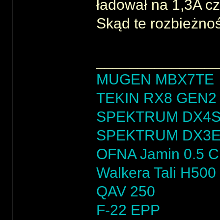
ładował na 1,3A cz
Skąd te rozbieżno
______________
MUGEN MBX7TE
TEKIN RX8 GEN2 
SPEKTRUM DX4
SPEKTRUM DX3
OFNA Jamin 0.5 
Walkera Tali H500
QAV 250
F-22 EPP