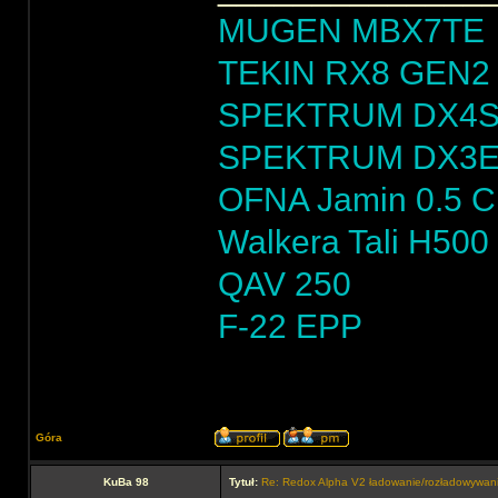
MUGEN MBX7TE
TEKIN RX8 GEN2 
SPEKTRUM DX4
SPEKTRUM DX3
OFNA Jamin 0.5 
Walkera Tali H500
QAV 250
F-22 EPP
Góra
KuBa 98
Tytuł:
Re: Redox Alpha V2 ładowanie/rozładowywa