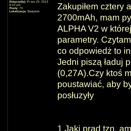
Dołączył(a):
Pt wrz 20, 2013
Zakupiłem cztery 
8:10 pm
Posty:
73
Lokalizacja:
Białystok
2700mAh, mam py
ALPHA V2 w której
parametry. Czytam 
co odpowiedż to in
Jedni piszą ładuj 
(0,27A).Czy ktoś 
poustawiać, aby by
posłuzyły
1 Jaki prąd tzn. a