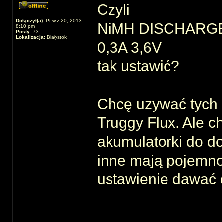
Czyli
Dołączył(a):
Pt wrz 20, 2013
NiMH DISCHARG
8:10 pm
Posty:
73
Lokalizacja:
Białystok
0,3A 3,6V
tak ustawić?
Chcę uzywać tych 
Truggy Flux. Ale c
akumulatorki do do
inne mają pojemn
ustawienie dawać 
______________