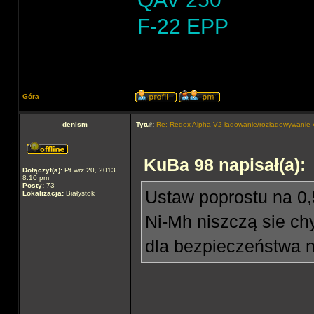
F-22 EPP
Góra
denism
Tytuł:
Re: Redox Alpha V2 ładowanie/rozładowywani
KuBa 98 napisał(a):
Dołączył(a):
Pt wrz 20, 2013
8:10 pm
Posty:
73
Ustaw poprostu na 0,5
Lokalizacja:
Białystok
Ni-Mh niszczą sie ch
dla bezpieczeństwa n