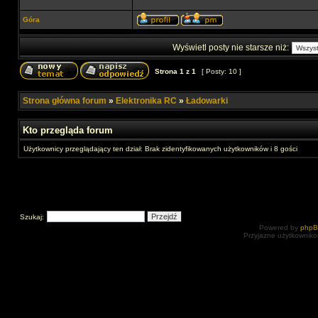
Góra
Wyświetl posty nie starsze niż:
Strona
1
z
1
[ Posty: 10 ]
Strona główna forum
»
Elektronika RC
»
Ładowarki
Kto przegląda forum
Użytkownicy przeglądający ten dział: Brak zidentyfikowanych użytkowników i 8 gości
Szukaj:
Powered by
php
Przyjazne użytkowniko