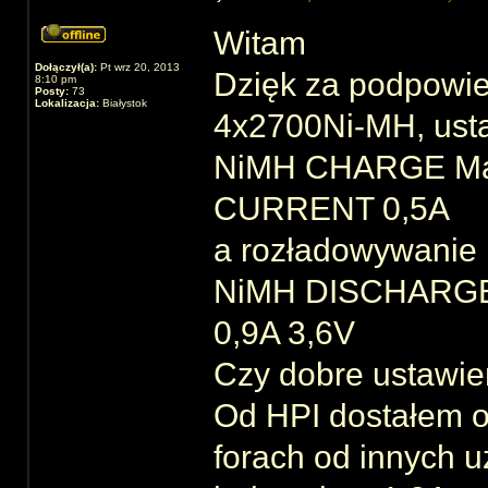
Witam
Dołączył(a):
Pt wrz 20, 2013
Dzięk za podpowie
8:10 pm
Posty:
73
Lokalizacja:
Białystok
4x2700Ni-MH, ust
NiMH CHARGE M
CURRENT 0,5A
a rozładowywanie
NiMH DISCHARG
0,9A 3,6V
Czy dobre ustawie
Od HPI dostałem o
forach od innych 