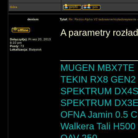
Góra
denism
Tytuł:
Re: Redox Alpha V2 ładowanie/rozładowywani
A parametry rozła
Dołączył(a):
Pt wrz 20, 2013
8:10 pm
Posty:
73
Lokalizacja:
Białystok
______________
MUGEN MBX7TE
TEKIN RX8 GEN2 
SPEKTRUM DX4
SPEKTRUM DX3
OFNA Jamin 0.5 
Walkera Tali H500
QAV 250