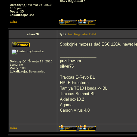
80A regulator?
Dołączył(a):
Wt mar 05, 2019
4:55 pm
Posty:
35
Lokalizacja:
Usa
Góra
silver76
Tytuł:
Re: Regulator 120A
Spokojnie możesz dać ESC 120A, nawet lepi
_________________
pozdrawiam
Dołączył(a):
Śr maja 13, 2015
11:42 pm
silver76
Posty:
198
Lokalizacja:
Bolesławiec
Traxxas E-Revo BL
HPI E-Firestorm
Tamiya TG10 Honda -> BL
Traxxas Summit BL
Axial scx10.2
Agama
Carson Virus 4.0
Góra