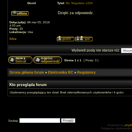
Devid
Tytuł:
Re: Regulator 120A
Dzięki za odpowiedz.
Dołączył(a):
Wt mar 05, 2019
4:55 pm
Posty:
35
Lokalizacja:
Usa
Góra
Wyświetl posty nie starsze niż:
Strona
1
z
1
[ Posty: 3 ]
Strona główna forum
»
Elektronika RC
»
Regulatory
Kto przegląda forum
Użytkownicy przeglądający ten dział: Brak zidentyfikowanych użytkowników i 4 gości
Szukaj:
Powered by
php
Przyjazne użytkowniko