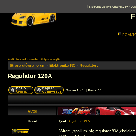
Ta strona używa ciasteczek (cook
F
RC AUT
Wątki bez odpowiedzi
|
Aktywne wątki
Strona główna forum
»
Elektronika RC
»
Regulatory
Regulator 120A
Strona
1
z
1
[ Posty: 3 ]
Autor
Devid
Tytuł:
Regulator 120A
Witam ,spalił mi się regulator 80A,chciałe