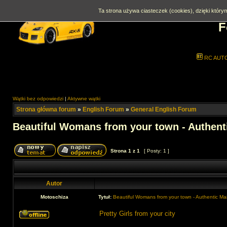
Ta strona używa ciasteczek (cookies), dzięki którym
F
RC AUT
Wątki bez odpowiedzi
|
Aktywne wątki
Strona główna forum
»
English Forum
»
General English Forum
Beautiful Womans from your town - Authent
Strona
1
z
1
[ Posty: 1 ]
Autor
Motoschiza
Tytuł:
Beautiful Womans from your town - Authentic Ma
Pretty Girls from your city