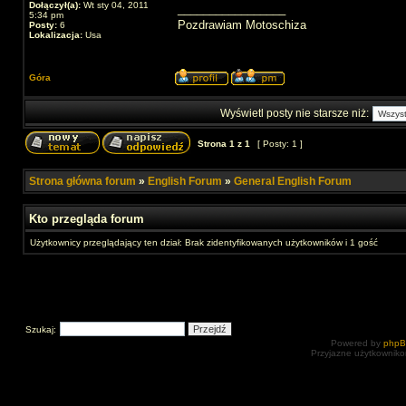
Dołączył(a):
Wt sty 04, 2011
_________________
5:34 pm
Pozdrawiam Motoschiza
Posty:
6
Lokalizacja:
Usa
Góra
Wyświetl posty nie starsze niż:
Strona
1
z
1
[ Posty: 1 ]
Strona główna forum
»
English Forum
»
General English Forum
Kto przegląda forum
Użytkownicy przeglądający ten dział: Brak zidentyfikowanych użytkowników i 1 gość
Szukaj:
Powered by
php
Przyjazne użytkowniko