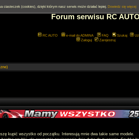
a ciasteczek (cookies), dzięki którym nasz serwis może działać lepiej.
Dowiedz się więcej
Forum serwisu RC AUT
RC AUTO
e-mail do ADMINA
FAQ
Szukaj
Uż
Zaloguj
Zarejestruj
zne)
uszę kupić wszystko od początku. Interesują mnie dwa takie same modele.