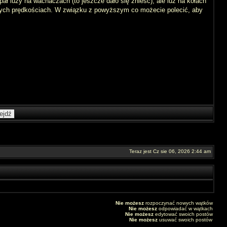
ał luzy na wachaczach (to jeszcze dało się znieść), ale luz na kołach
 dużych prędkościach. W związku z powyższym co możecie polecić, aby
Teraz jest Cz sie 06, 2026 2:44 am
Nie możesz
rozpoczynać nowych wątków
Nie możesz
odpowiadać w wątkach
Nie możesz
edytować swoich postów
Nie możesz
usuwać swoich postów