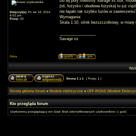
Do tej pory mieliśmy Savage xs flux, model
(oś, łożysko i obudowa łożyska) to już ci
nie łapało tak szybko luzów w zawieszeniu
Dołączył(a):
Pn sie 18, 2014
8:02 pm
Wymagania:
Posty:
30
Skala 1:10, silnik bezszczotkowy, w miar
_________________
Savage xs
Góra
Wyśw
Strona
1
z
1
[ Posty: 1 ]
Strona główna forum
»
Modele elektryczne
»
OFF-ROAD (Modele Elektryc
Kto przegląda forum
Użytkownicy przeglądający ten dział: Brak zidentyfikowanych użytkowników i 1 gość