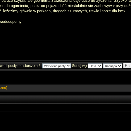
 bardzo szybki, ale geometria zawieszenia daje dużo do życzenia. Szybko łap
ężkie do ogarnięcia, przez co pojazd dość niestabilnie się zachowywał przy
? Jeździmy głównie w parkach, drogach szutrowych, trawie i torze dla bmx.
ę wodoodporny
ietl posty nie starsze niż:
Sortuj wg
zne)