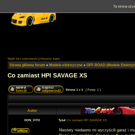
Ta strona używ
Wątki bez odpowiedzi
|
Aktywne wątki
Strona główna forum
»
Modele elektryczne
»
OFF-ROAD (Modele Elektryc
Co zamiast HPI SAVAGE XS
Strona
1
z
1
[ Posty: 1 ]
Autor
DON_VITO
Tytuł:
Co zamiast HPI SAVAGE XS
Niestety niedawno mi wyczyścili garaż i m