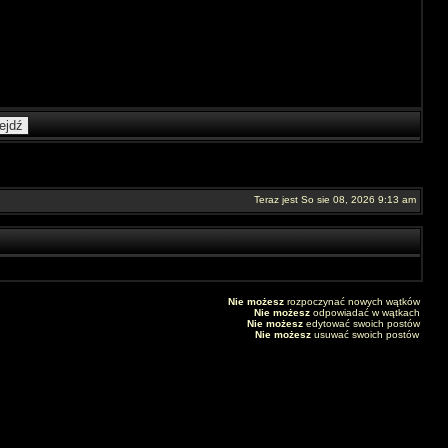
Teraz jest So sie 08, 2026 9:13 am
Nie możesz
rozpoczynać nowych wątków
Nie możesz
odpowiadać w wątkach
Nie możesz
edytować swoich postów
Nie możesz
usuwać swoich postów