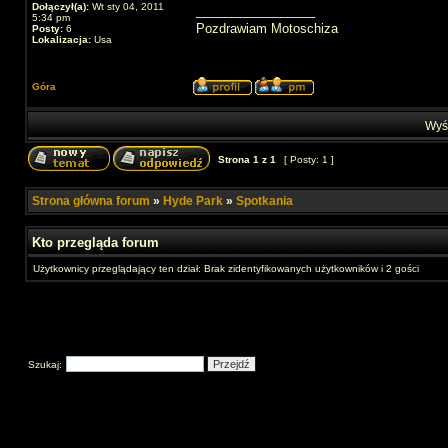
Dołączył(a):
Wt sty 04, 2011
_________________
5:34 pm
Pozdrawiam Motoschiza
Posty:
6
Lokalizacja:
Usa
Góra
Wyśw
Strona
1
z
1
[ Posty: 1 ]
Strona główna forum
»
Hyde Park
»
Spotkania
Kto przegląda forum
Użytkownicy przeglądający ten dział: Brak zidentyfikowanych użytkowników i 2 gości
Szukaj: