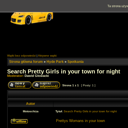
Ta strona używ
Wątki bez odpowiedzi
|
Aktywne wątki
Strona główna forum
»
Hyde Park
»
Spotkania
Search Pretty Girls in your town for night
Moderator:
Dawid Głowacki
Strona
1
z
1
[ Posty: 1 ]
Autor
Motoschiza
Tytuł:
Search Pretty Girls in your town for night
Prettys Womans in your town