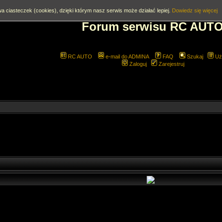
a ciasteczek (cookies), dzięki którym nasz serwis może działać lepiej.
Dowiedz się więcej
Forum serwisu RC AUT
RC AUTO
e-mail do ADMINA
FAQ
Szukaj
Uż
Zaloguj
Zarejestruj