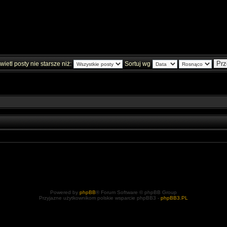
ietl posty nie starsze niż:
Sortuj wg
Powered by
phpBB
® Forum Software © phpBB Group
Przyjazne użytkownikom polskie wsparcie phpBB3 -
phpBB3.PL