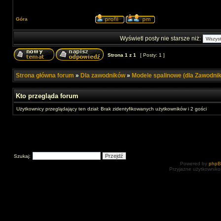
Góra
Wyświetl posty nie starsze niż:
Strona
1
z
1
[ Posty: 1 ]
Strona główna forum
»
Dla zawodników
»
Modele spalinowe (dla Zawodni
Kto przegląda forum
Użytkownicy przeglądający ten dział: Brak zidentyfikowanych użytkowników i 2 gości
Szukaj:
Powered by
php
Przyjazne użytkowniko