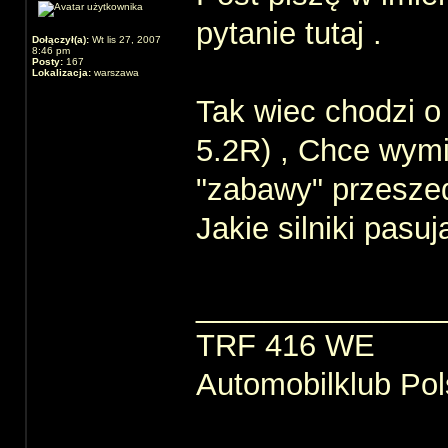
pytanie tutaj .
Dołączył(a):
Wt lis 27, 2007
8:46 pm
Posty:
167
Lokalizacja:
warszawa
Tak wiec chodzi o
5.2R) , Chce wymie
"zabawy" przesze
Jakie silniki pasu
______________
TRF 416 WE
Automobilklub Pol