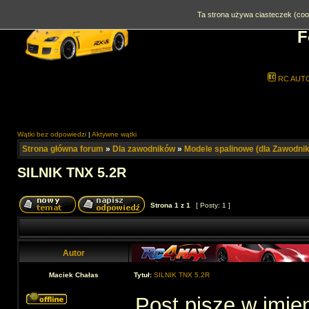
Ta strona używa ciasteczek (cook
F
RC AUT
Wątki bez odpowiedzi
|
Aktywne wątki
Strona główna forum
»
Dla zawodników
»
Modele spalinowe (dla Zawodni
SILNIK TNX 5.2R
Strona
1
z
1
[ Posty: 1 ]
Autor
Maciek Chałas
Tytuł:
SILNIK TNX 5.2R
Post piszę w imien