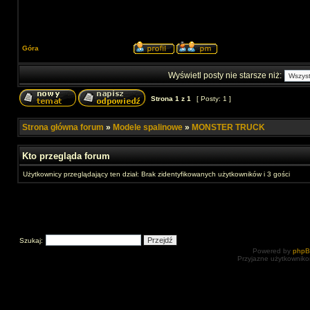
Góra
Wyświetl posty nie starsze niż:
Strona
1
z
1
[ Posty: 1 ]
Strona główna forum
»
Modele spalinowe
»
MONSTER TRUCK
Kto przegląda forum
Użytkownicy przeglądający ten dział: Brak zidentyfikowanych użytkowników i 3 gości
Szukaj:
Powered by
php
Przyjazne użytkowniko