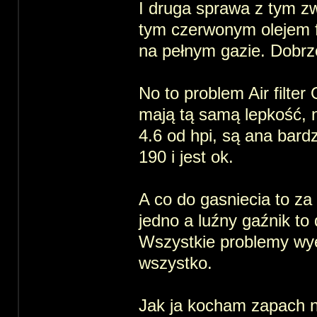
I druga sprawa z tym z
tym czerwonym olejem fi
na pełnym gazie. Dobrz
No to problem Air filte
mają tą samą lepkość, n
4.6 od hpi, są ana bardz
190 i jest ok.
A co do gasniecia to za g
jedno a luźny gaźnik to d
Wszystkie problemy wye
wszystko.
Jak ja kocham zapach n