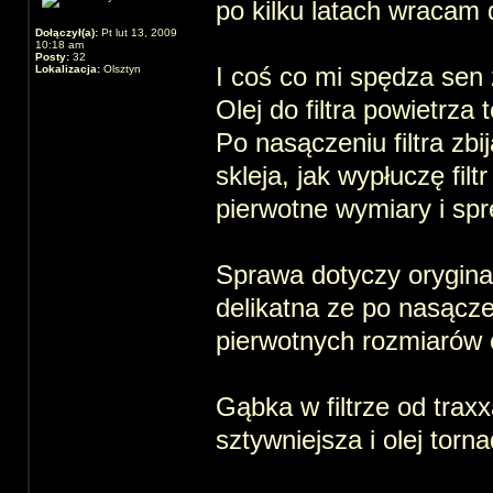
po kilku latach wracam 
Dołączył(a):
Pt lut 13, 2009
10:18 am
Posty:
32
I coś co mi spędza sen 
Lokalizacja:
Olsztyn
Olej do filtra powietrza
Po nasączeniu filtra zbij
skleja, jak wypłuczę fil
pierwotne wymiary i spr
Sprawa dotyczy oryginal
delikatna ze po nasącze
pierwotnych rozmiarów
Gąbka w filtrze od trax
sztywniejsza i olej torna