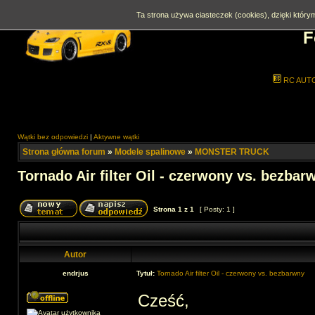
Ta strona używa ciasteczek (cookies), dzięki którym
F
RC AUT
Wątki bez odpowiedzi
|
Aktywne wątki
Strona główna forum
»
Modele spalinowe
»
MONSTER TRUCK
Tornado Air filter Oil - czerwony vs. bezbar
Strona
1
z
1
[ Posty: 1 ]
Autor
endrjus
Tytuł:
Tornado Air filter Oil - czerwony vs. bezbarwny
Cześć,