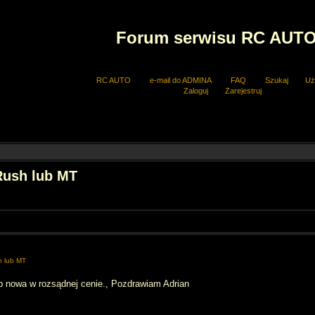
Forum serwisu RC AUT
RC AUTO
e-mail do ADMINA
FAQ
Szukaj
Uż
Zaloguj
Zarejestruj
Rush lub MT
h lub MT
b nowa w rozsądnej cenie., Pozdrawiam Adrian