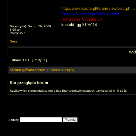
_________________
http://www.rcauto.pl/forum/viewtopic.ph .
Pozdrawiam Adrian Piwowarczyk
Hot Bodies Cyclone D4
kontakt: gg 3195114
Dołączył(a):
So gru 26, 2009
3:59 am
Posty:
275
Góra
Wyśw
Strona
1
z
1
[ Posty: 1 ]
Strona główna forum
»
Giełda
»
Kupię
Kto przegląda forum
Użytkownicy przeglądający ten dział: Brak zidentyfikowanych użytkowników i 5 gości
Szukaj: