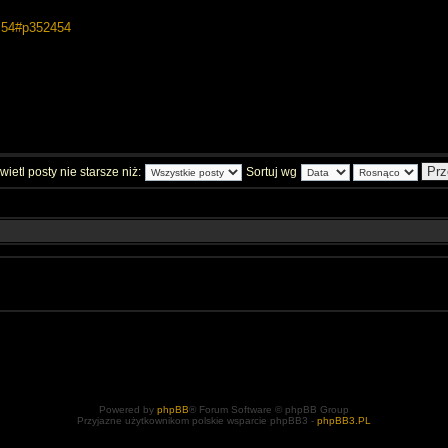
.. 54#p352454
ietl posty nie starsze niż:
Sortuj wg
Powered by
phpBB
® Forum Software © phpBB Group
Przyjazne użytkownikom polskie wsparcie phpBB3 -
phpBB3.PL