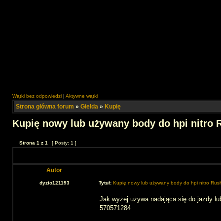
Wątki bez odpowiedzi
|
Aktywne wątki
Strona główna forum
»
Giełda
»
Kupię
Kupię nowy lub używany body do hpi nitro 
Strona
1
z
1
[ Posty: 1 ]
Autor
dyzio121193
Tytuł:
Kupię nowy lub używany body do hpi nitro Rus
Jak wyżej używa nadająca się do jazdy lu
570571284