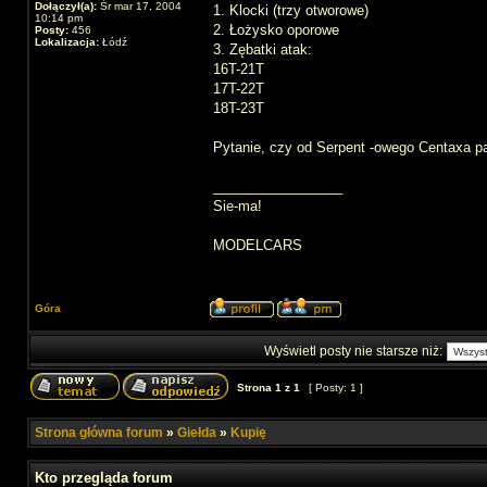
Dołączył(a):
Śr mar 17, 2004
1. Klocki (trzy otworowe)
10:14 pm
2. Łożysko oporowe
Posty:
456
Lokalizacja:
Łódź
3. Zębatki atak:
16T-21T
17T-22T
18T-23T
Pytanie, czy od Serpent -owego Centaxa p
_________________
Sie-ma!
MODELCARS
Góra
Wyświetl posty nie starsze niż:
Strona
1
z
1
[ Posty: 1 ]
Strona główna forum
»
Giełda
»
Kupię
Kto przegląda forum