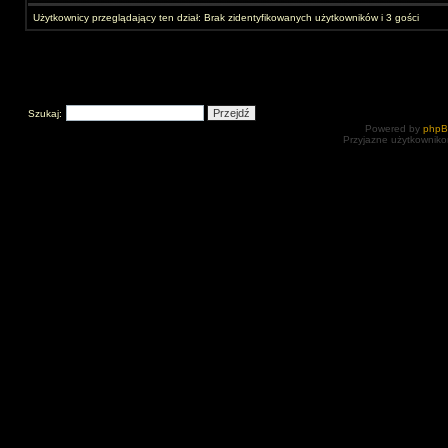
Użytkownicy przeglądający ten dział: Brak zidentyfikowanych użytkowników i 3 gości
Szukaj:
Powered by
php
Przyjazne użytkowniko