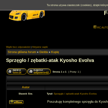
Ta strona używa ciasteczek (cookies), dzięki którym
F
RC AUT
Wątki bez odpowiedzi
|
Aktywne wątki
Strona główna forum
»
Giełda
»
Kupię
Sprzęgło / zębatki-atak Kyosho Evolva
Strona
1
z
1
[ Posty: 1 ]
Autor
Sławek Siw.
Tytuł:
Sprzęgło / zębatki-atak Kyosho Evolva
Poszukuję kompletnego sprzęgła do Kyosho