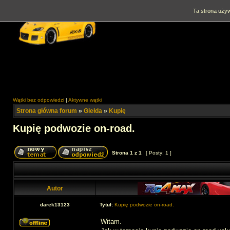
Ta strona używ
Wątki bez odpowiedzi
|
Aktywne wątki
Strona główna forum
»
Giełda
»
Kupię
Kupię podwozie on-road.
Strona
1
z
1
[ Posty: 1 ]
Autor
darek13123
Tytuł:
Kupię podwozie on-road.
Witam.