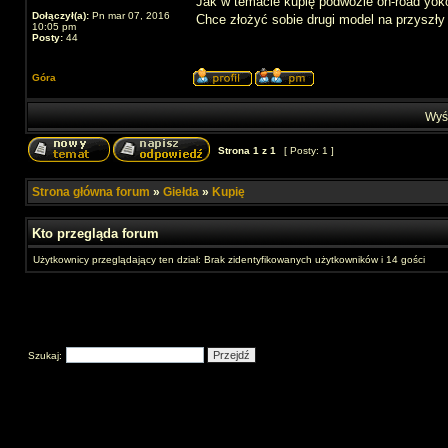
Jak w temacie kupię podwozie on-road yok
Dołączył(a):
Pn mar 07, 2016
Chce złożyć sobie drugi model na przyszły
10:05 pm
Posty:
44
Góra
Wyśw
Strona
1
z
1
[ Posty: 1 ]
Strona główna forum
»
Giełda
»
Kupię
Kto przegląda forum
Użytkownicy przeglądający ten dział: Brak zidentyfikowanych użytkowników i 14 gości
Szukaj: