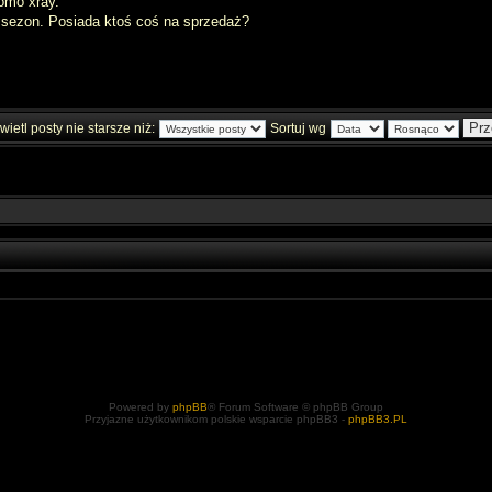
omo xray.
 sezon. Posiada ktoś coś na sprzedaż?
ietl posty nie starsze niż:
Sortuj wg
Powered by
phpBB
® Forum Software © phpBB Group
Przyjazne użytkownikom polskie wsparcie phpBB3 -
phpBB3.PL