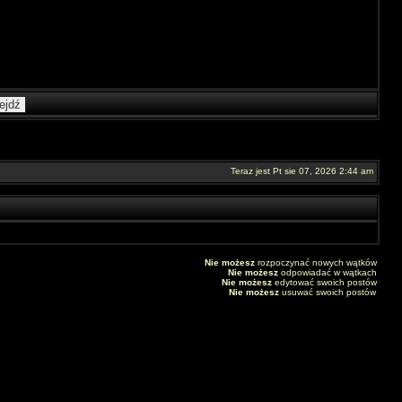
Teraz jest Pt sie 07, 2026 2:44 am
Nie możesz
rozpoczynać nowych wątków
Nie możesz
odpowiadać w wątkach
Nie możesz
edytować swoich postów
Nie możesz
usuwać swoich postów