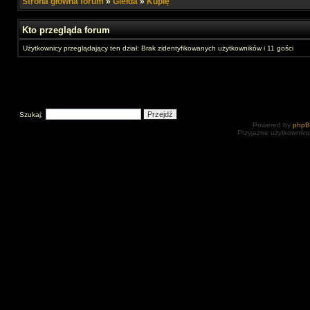
Strona główna forum
»
Giełda
»
Kupię
Kto przegląda forum
Użytkownicy przeglądający ten dział: Brak zidentyfikowanych użytkowników i 11 gości
Szukaj:
Powered by
php
Przyjazne użytkowniko