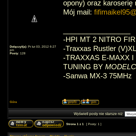
opony) oraz karoserię 
Mój mail:
fifimaikel95
_________________
-HPI MT 2 NITRO F
-Traxxas Rustler (V
Dołączył(a):
Pt lut 03, 2012 6:27
pm
Posty:
128
-TRAXXAS E-MAXX 
TUNING BY
MODELC
-Sanwa MX-3 75MHz
Góra
Wyświetl posty nie starsze niż:
Strona
1
z
1
[ Posty: 1 ]