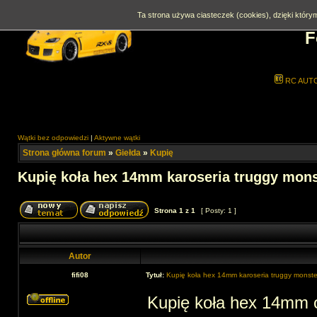
Ta strona używa ciasteczek (cookies), dzięki którym
F
RC AUT
Wątki bez odpowiedzi
|
Aktywne wątki
Strona główna forum
»
Giełda
»
Kupię
Kupię koła hex 14mm karoseria truggy mons
Strona
1
z
1
[ Posty: 1 ]
Autor
fifi08
Tytuł:
Kupię koła hex 14mm karoseria truggy monster
Kupię koła hex 14mm od