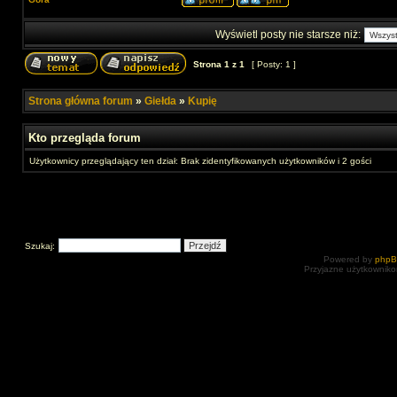
Wyświetl posty nie starsze niż:
Strona
1
z
1
[ Posty: 1 ]
Strona główna forum
»
Giełda
»
Kupię
Kto przegląda forum
Użytkownicy przeglądający ten dział: Brak zidentyfikowanych użytkowników i 2 gości
Szukaj:
Powered by
php
Przyjazne użytkowniko