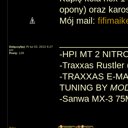
opony) oraz karos
Mój mail:
fifimai
______________
Dołączył(a):
Pt lut 03, 2012 6:27
pm
-HPI MT 2 NIT
Posty:
128
-Traxxas Rustle
-TRAXXAS E-M
TUNING BY
MO
-Sanwa MX-3 7
Góra