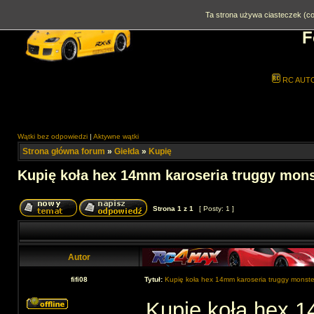
Ta strona używa ciasteczek (coo
F
RC AUT
Wątki bez odpowiedzi
|
Aktywne wątki
Strona główna forum
»
Giełda
»
Kupię
Kupię koła hex 14mm karoseria truggy mons
Strona
1
z
1
[ Posty: 1 ]
Autor
fifi08
Tytuł:
Kupię koła hex 14mm karoseria truggy monster
Kupię koła hex 14