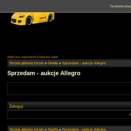
Ta strona używ
Wątki bez odpowiedzi
|
Aktywne wątki
Strona główna forum
»
Giełda
»
Sprzedam - aukcje Allegro
Sprzedam - aukcje Allegro
Zaloguj
N
Strona główna forum
»
Giełda
»
Sprzedam - aukcje Allegro