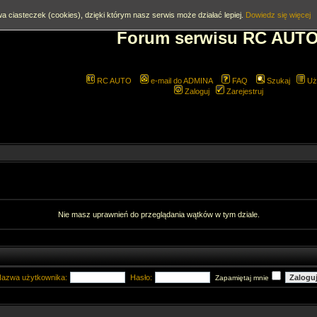
a ciasteczek (cookies), dzięki którym nasz serwis może działać lepiej.
Dowiedz się więcej
Forum serwisu RC AUT
RC AUTO
e-mail do ADMINA
FAQ
Szukaj
Uż
Zaloguj
Zarejestruj
Nie masz uprawnień do przeglądania wątków w tym dziale.
azwa użytkownika:
Hasło:
Zapamiętaj mnie