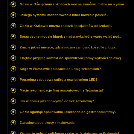
Gdzie w Oświęcimiu i okolicach można zamówić meble na wymiar
Jakiego systemu monitorowania biura możecie polecić?
Gdzie w Krakowie można znaleźć specjalistów od izolacji..
Sprawdzone modele biurek z nadstawką,które warto wziąć pod..
Znacie jakieś miejsce, gdzie można zamówić koszulki z logo..
Chętnie przyjmę kontakt do sprawdzonej firmy wykończeniowej
Kogo w Warszawie polecacie do usług szklarskich?
Potrzebna zabudowa sufitu z oświetleniem LED?
Macie rekomendacje firm remontowych z Trójmiasta?
Jak w domu przechowywać odzież sezonową?
Gdzie ogarnąć opakowania i akcesoria do gastronomii/firmy?
Zabudowa pod skosy + malowanie
Kto może polecić solidnego szklarza działającego w Krakowie?