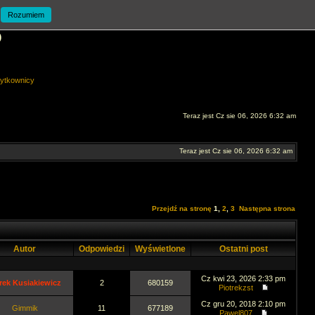
Rozumiem
O
ytkownicy
Teraz jest Cz sie 06, 2026 6:32 am
Teraz jest Cz sie 06, 2026 6:32 am
Przejdź na stronę
1
,
2
,
3
Następna strona
Autor
Odpowiedzi
Wyświetlone
Ostatni post
Cz kwi 23, 2026 2:33 pm
rek Kusiakiewicz
2
680159
Piotrekzst
Cz gru 20, 2018 2:10 pm
Gimmik
11
677189
Pawel807