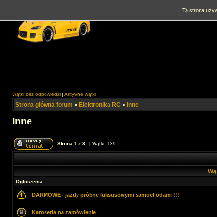
Ta strona używ
Wątki bez odpowiedzi
|
Aktywne wątki
Strona główna forum
»
Elektronika RC
»
Inne
Inne
Strona
1
z
3
[ Wątki: 139 ]
Wą
Ogłoszenia
DARMOWE - jazdy próbne luksusowymi samochodami !!!
Karoseria na zamówienie