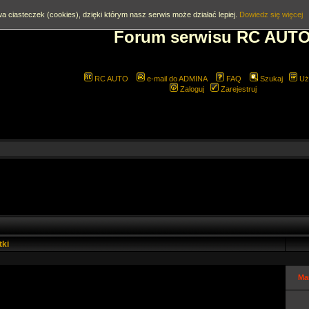
a ciasteczek (cookies), dzięki którym nasz serwis może działać lepiej.
Dowiedz się więcej
Forum serwisu RC AUT
RC AUTO
e-mail do ADMINA
FAQ
Szukaj
Uż
Zaloguj
Zarejestruj
tki
Ma