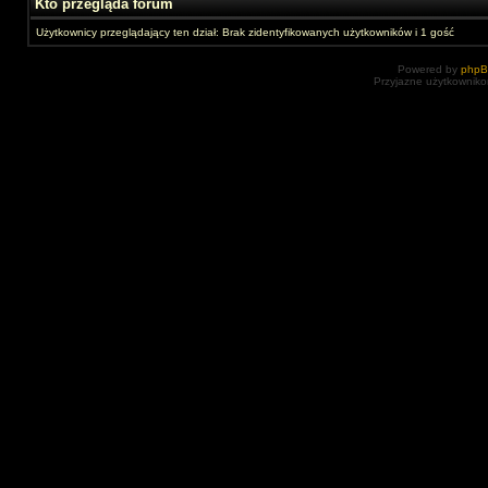
Kto przegląda forum
Użytkownicy przeglądający ten dział: Brak zidentyfikowanych użytkowników i 1 gość
Powered by
php
Przyjazne użytkowniko