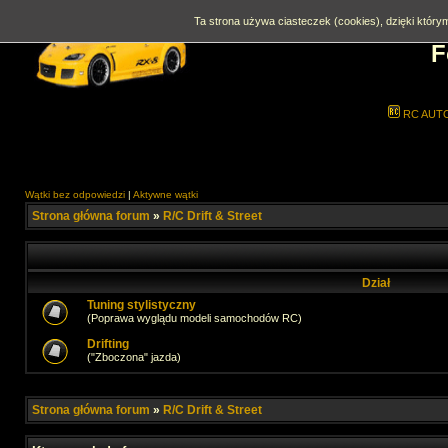
Ta strona używa ciasteczek (cookies), dzięki którym
F
RC AUT
Wątki bez odpowiedzi
|
Aktywne wątki
Strona główna forum
»
R/C Drift & Street
Dział
Tuning stylistyczny
(Poprawa wyglądu modeli samochodów RC)
Drifting
("Zboczona" jazda)
Strona główna forum
»
R/C Drift & Street