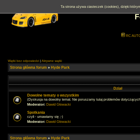
Ta strona używa ciasteczek (cookies), dzięki którym
F
RC AUT
Wątki bez odpowiedzi
|
Aktywne wątki
Strona główna forum
»
Hyde Park
Dział
Dowolne tematy o wszystkim
(Dyskusja na dowolny temat. Nie poruszamy tutaj problemów dotyczącyc
Moderator:
Dawid Głowacki
Spotkania
czyli - umawiamy się ;-)
Moderator:
Dawid Głowacki
Strona główna forum
»
Hyde Park