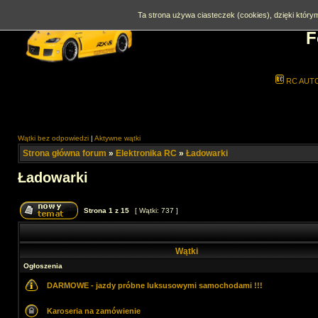
Ta strona używa ciasteczek (cookies), dzięki którym
F
RC AUT
Wątki bez odpowiedzi
|
Aktywne wątki
Strona główna forum
»
Elektronika RC
»
Ładowarki
Ładowarki
Strona
1
z
15
[ Wątki: 737 ]
Wątki
Ogłoszenia
DARMOWE - jazdy próbne luksusowymi samochodami !!!
Karoseria na zamówienie