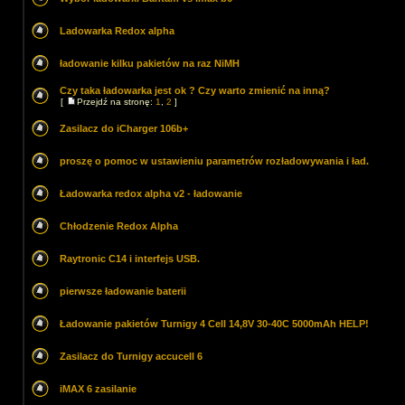
Ladowarka Redox alpha
ładowanie kilku pakietów na raz NiMH
Czy taka ładowarka jest ok ? Czy warto zmienić na inną?
[
Przejdź na stronę:
1
,
2
]
Zasilacz do iCharger 106b+
proszę o pomoc w ustawieniu parametrów rozładowywania i ład.
Ładowarka redox alpha v2 - ładowanie
Chłodzenie Redox Alpha
Raytronic C14 i interfejs USB.
pierwsze ładowanie baterii
Ładowanie pakietów Turnigy 4 Cell 14,8V 30-40C 5000mAh HELP!
Zasilacz do Turnigy accucell 6
iMAX 6 zasilanie