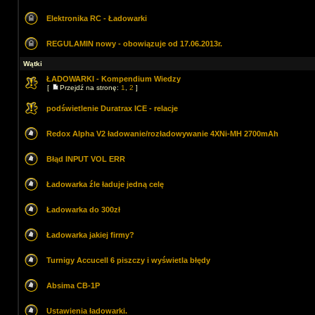
Elektronika RC - Ładowarki
REGULAMIN nowy - obowiązuje od 17.06.2013r.
Wątki
ŁADOWARKI - Kompendium Wiedzy
[
Przejdź na stronę:
1
,
2
]
podświetlenie Duratrax ICE - relacje
Redox Alpha V2 ładowanie/rozładowywanie 4XNi-MH 2700mAh
Błąd INPUT VOL ERR
Ładowarka źle ładuje jedną celę
Ładowarka do 300zł
Ładowarka jakiej firmy?
Turnigy Accucell 6 piszczy i wyświetla błędy
Absima CB-1P
Ustawienia ładowarki.