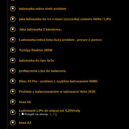
ładowarka redox nimh problem
jaka ładowarka do trx e maxx (szczotka) uniwers NiHm / LiPo
Jaka ladowarka 2 kanalowa..
Ładowarka redox beta duży problem , prosze o pomoc
Turnigy Reaktor 250W
ładowarka do lipo 4x3s
podłączenie Lipo do balancera
Hitec X1 Pro - problem z szybkim ładowaniem NiMH
Problem z balansowaniem w ladowarce Voltz 101K
Imax b6
Ładowanie LiPo do więcej niż 4,20V/celę
[
Przejdź na stronę:
1
,
2
]
Imax A3