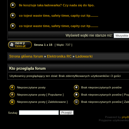
Ile kosztuje taka ładowarka? Czy nada się do lipo.
co tojest waste time, safety timer, capity cut itp.........
co tojest waste time, safety timer, capity cut itp.........
Wyświetl wątki nie starsze niż:
Strona
1
z
15
[ Wątki: 737 ]
Strona główna forum
»
Elektronika RC
»
Ładowarki
Kto przegląda forum
Użytkownicy przeglądający ten dział: Brak zidentyfikowanych użytkowników i 3 gości
Nieprzeczytane posty
Brak nieprzeczytanych postów
Nieprzeczytane posty [ Popularne ]
Brak nieprzeczytanych postów [ Pop
Nieprzeczytane posty [ Zablokowane ]
Brak nieprzeczytanych postów [ Za
Szukaj:
Powered by
php
Przyjazne użytkowniko