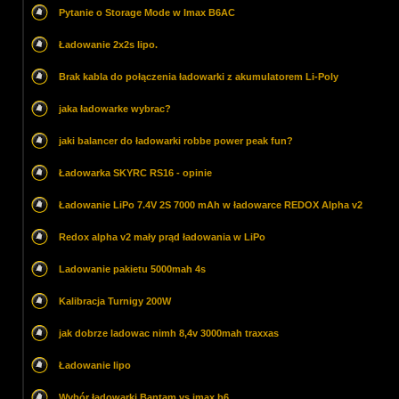
Pytanie o Storage Mode w Imax B6AC
Ładowanie 2x2s lipo.
Brak kabla do połączenia ładowarki z akumulatorem Li-Poly
jaka ładowarke wybrac?
jaki balancer do ładowarki robbe power peak fun?
Ładowarka SKYRC RS16 - opinie
Ładowanie LiPo 7.4V 2S 7000 mAh w ładowarce REDOX Alpha v2
Redox alpha v2 mały prąd ładowania w LiPo
Ladowanie pakietu 5000mah 4s
Kalibracja Turnigy 200W
jak dobrze ladowac nimh 8,4v 3000mah traxxas
Ładowanie lipo
Wybór ładowarki Bantam vs imax b6