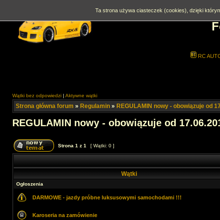
Ta strona używa ciasteczek (cookies), dzięki którym
F
RC AUT
Wątki bez odpowiedzi
|
Aktywne wątki
Strona główna forum
»
Regulamin
»
REGULAMIN nowy - obowiązuje od 17
REGULAMIN nowy - obowiązuje od 17.06.201
Strona
1
z
1
[ Wątki: 0 ]
Wątki
Ogłoszenia
DARMOWE - jazdy próbne luksusowymi samochodami !!!
Karoseria na zamówienie