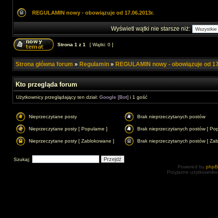
REGULAMIN nowy - obowiązuje od 17.06.2013r.
Wyświetl wątki nie starsze niż:
Strona
1
z
1
[ Wątki: 0 ]
Strona główna forum
»
Regulamin
»
REGULAMIN nowy - obowiązuje od 17
Kto przegląda forum
Użytkownicy przeglądający ten dział:
Google [Bot]
i 1 gość
Nieprzeczytane posty
Brak nieprzeczytanych postów
Nieprzeczytane posty [ Popularne ]
Brak nieprzeczytanych postów [ Pop
Nieprzeczytane posty [ Zablokowane ]
Brak nieprzeczytanych postów [ Za
Szukaj:
Powered by
php
Przyjazne użytkowniko