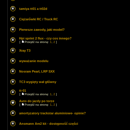
tamiya tt01 a tt02d
Ciężarówki RC / Truck RC
Pierwsze zawody, jaki model?
Hpi sprint 2 flux - czy cos innego?
[
Przejdź na stronę:
1
,
2
]
Xray T3
wyważanie modelu
Nosram Pearl, LRP SXX
TC3 wygięty wał główny
tt-01
[
Przejdź na stronę:
1
,
2
]
Auto do jazdy po torze
[
Przejdź na stronę:
1
,
2
]
amortyzatory trackstar aluminiowe- opinie?
Ansmann Are2 kit - dostępność części