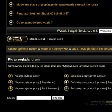
Model ma słabe przyspieszenie, gwałtownie skręca i nie rusza
Regulator Nosram Shock 40 i silnik 3.5T
Co to za model podwozia ?
Wyświetl wątki nie starsze niż:
Strona
1
z
15
[ Wątki: 746 ]
Strona główna forum
»
Modele elektryczne
»
ON-ROAD (Modele Elektryc
Kto przegląda forum
Użytkownicy przeglądający ten dział: Brak zidentyfikowanych użytkowników i 2 gości
Nieprzeczytane posty
Brak nieprzeczytanych postów
Nieprzeczytane posty [ Popularne ]
Brak nieprzeczytanych postów [ Pop
Nieprzeczytane posty [ Zablokowane ]
Brak nieprzeczytanych postów [ Za
Szukaj:
Powered by
php
Przyjazne użytkowniko