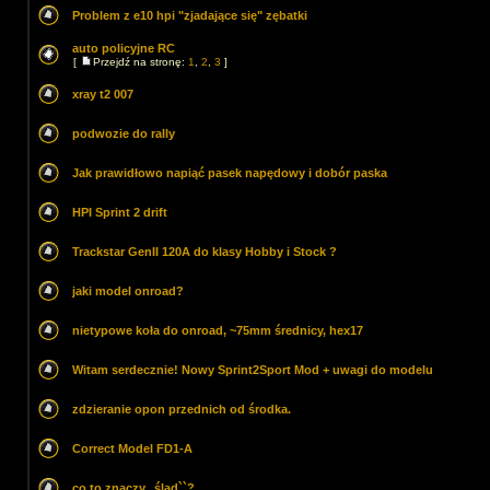
Problem z e10 hpi "zjadające się" zębatki
auto policyjne RC
[
Przejdź na stronę:
1
,
2
,
3
]
xray t2 007
podwozie do rally
Jak prawidłowo napiąć pasek napędowy i dobór paska
HPI Sprint 2 drift
Trackstar GenII 120A do klasy Hobby i Stock ?
jaki model onroad?
nietypowe koła do onroad, ~75mm średnicy, hex17
Witam serdecznie! Nowy Sprint2Sport Mod + uwagi do modelu
zdzieranie opon przednich od środka.
Correct Model FD1-A
co to znaczy,, ślad``?