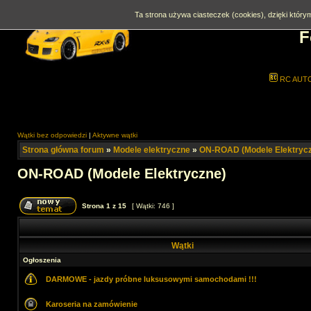
Ta strona używa ciasteczek (cookies), dzięki którym
F
RC AUT
Wątki bez odpowiedzi
|
Aktywne wątki
Strona główna forum
»
Modele elektryczne
»
ON-ROAD (Modele Elektryc
ON-ROAD (Modele Elektryczne)
Strona
1
z
15
[ Wątki: 746 ]
Wątki
Ogłoszenia
DARMOWE - jazdy próbne luksusowymi samochodami !!!
Karoseria na zamówienie