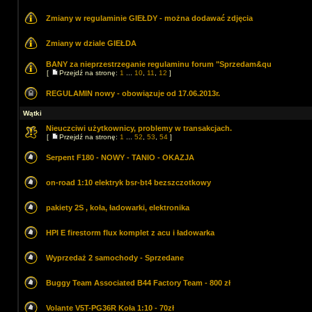
Zmiany w regulaminie GIEŁDY - można dodawać zdjęcia
Zmiany w dziale GIEŁDA
BANY za nieprzestrzeganie regulaminu forum "Sprzedam&qu
[
Przejdź na stronę:
1
...
10
,
11
,
12
]
REGULAMIN nowy - obowiązuje od 17.06.2013r.
Wątki
Nieuczciwi użytkownicy, problemy w transakcjach.
[
Przejdź na stronę:
1
...
52
,
53
,
54
]
Serpent F180 - NOWY - TANIO - OKAZJA
on-road 1:10 elektryk bsr-bt4 bezszczotkowy
pakiety 2S , koła, ładowarki, elektronika
HPI E firestorm flux komplet z acu i ładowarka
Wyprzedaż 2 samochody - Sprzedane
Buggy Team Associated B44 Factory Team - 800 zł
Volante V5T-PG36R Koła 1:10 - 70zł