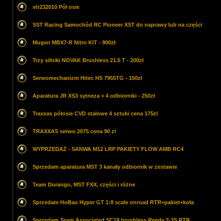
vtr232010 Pół osie
SST Racing Samochód RC Pioneer XST do naprawy lub na części
Mugen MBX7-R Nitro KIT - 900zł
Trzy silniki NOVAK Brushless 21.5 T - 200zł
Serwomechanizm Hitec HS 7955TG - 150zł
Aparatura JR XS3 sytneza + 4 odbiorniki - 250zł
Traxxas półosie CVD stalowe 4 sztuki cena 175zl
TRAXXAS serwo 2075 cena 90 zl
WYPRZEDAŻ - SANWA M12 LRP PAKIETY FLOW AMB RC4
Sprzedam aparatura MST 3 kanały odbiornik w zestawie
Team Durango, MST FXX, części i różne
Sprzedam HoBao Hyper GT 1:8 scale onroad RTR+pakiet+koła
Sprzedam Team Associated SC18 brushless Reedy 2-3S RTR