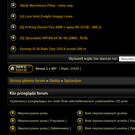
Silnik Muchmore Fleta - cena neg.
{s} Losi mini 8 eight truggy i inne
[S] H-King Desert Fox ARR + apka HK GT2E - 650 zł
[S] Sprzedam HPI BAJA 5b SS (2800,- PLN)
Dunlop D-20 Rain Tyre 1/10 4 sztuki 100 zł
Wyświetl wątki nie starsze niż:
Strona
1
z
407
[ Wątki: 20332 ]
Strona główna forum
»
Giełda
»
Sprzedam
Kto przegląda forum
Użytkownicy przeglądający ten dział: Brak zidentyfikowanych użytkowników i 25 gości
Nieprzeczytane posty
Brak nieprzeczytanych postów
Nieprzeczytane posty [ Popularne ]
Brak nieprzeczytanych postów [ Pop
Nieprzeczytane posty [ Zablokowane ]
Brak nieprzeczytanych postów [ Za