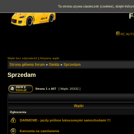
Ta strona używa ciasteczek (cookies), dzięki którym
F
RC AUT
Wątki bez odpowiedzi
|
Aktywne wątki
Strona główna forum
»
Giełda
»
Sprzedam
Sprzedam
Strona
1
z
407
[ Wątki: 20332 ]
Wątki
Ogłoszenia
DARMOWE - jazdy próbne luksusowymi samochodami !!!
Karoseria na zamówienie