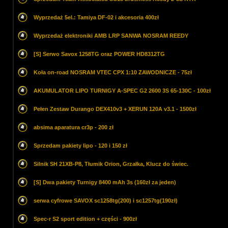
Wyprzedaż 5el.: Tamiya DF-02 i akcesoria 400zł
Wyprzedaż elektroniki AMB LRP SANWA NOSRAM REEDY
[S] Serwo Savox 1258TG oraz POWER HD8312TG
Koła on-road NOSRAM VTEC CPX 1:10 ZAWODNICZE - 75zł
AKUMULATOR LIPO TURNIGY A-SPEC G2 2600 3S 65-130C - 100zł
Pełen Zestaw Durango DEX410v3 + XERUN 120A v3.1 - 1500zł
absima aparatura cr3p - 200 zł
Sprzedam pakiety lipo - 120 i 150 zł
Silnik SH 21XB-P8, Tłumik Orion, Grzałka, Klucz do świec.
[S] Dwa pakiety Turnigy 8400 mAh 3s (160zł za jeden)
serwa cyfrowe SAVOX sc1258tg(200) i sc1257tg(190zł)
Spec-r S2 sport edition + części - 900zł