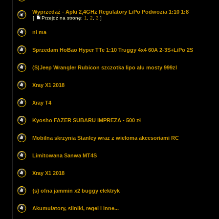
Wyprzedaż - Apki 2,4GHz Regulatory LiPo Podwozia 1:10 1:8
[
Przejdź na stronę:
1
,
2
,
3
]
ni ma
Sprzedam HoBao Hyper TTe 1:10 Truggy 4x4 60A 2-3S+LiPo 2S
(S)Jeep Wrangler Rubicon szczotka lipo alu mosty 999zl
Xray X1 2018
Xray T4
Kyosho FAZER SUBARU IMPREZA - 500 zł
Mobilna skrzynia Stanley wraz z wieloma akcesoriami RC
Limitowana Sanwa MT4S
Xray X1 2018
{s} ofna jammin x2 buggy elektryk
Akumulatory, silniki, regel i inne...