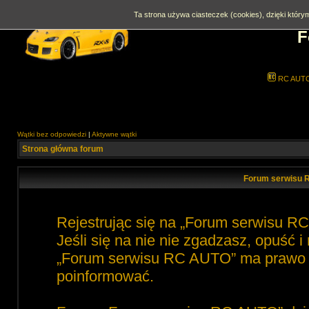
Ta strona używa ciasteczek (cookies), dzięki którym
F
RC AUT
Wątki bez odpowiedzi
|
Aktywne wątki
Strona główna forum
Forum serwisu 
Rejestrując się na „Forum serwisu R
Jeśli się na nie nie zgadzasz, opuść 
„Forum serwisu RC AUTO” ma prawo zm
poinformować.