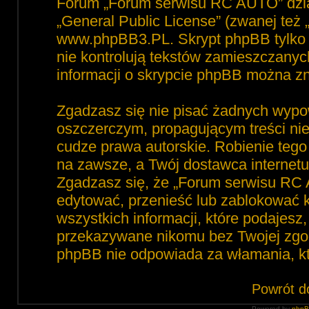
Forum „Forum serwisu RC AUTO” dzia
„
General Public License
” (zwanej też
www.phpBB3.PL
. Skrypt phpBB tylko 
nie kontrolują tekstów zamieszczanyc
informacji o skrypcie phpBB można zn
Zgadzasz się nie pisać żadnych wypo
oszczerczym, propagującym treści ni
cudze prawa autorskie. Robienie te
na zawsze, a Twój dostawca interne
Zgadzasz się, że „Forum serwisu RC 
edytować, przenieść lub zablokować 
wszystkich informacji, które podajesz
przekazywane nikomu bez Twojej zgod
phpBB nie odpowiada za włamania, 
Powrót d
Powered by
php