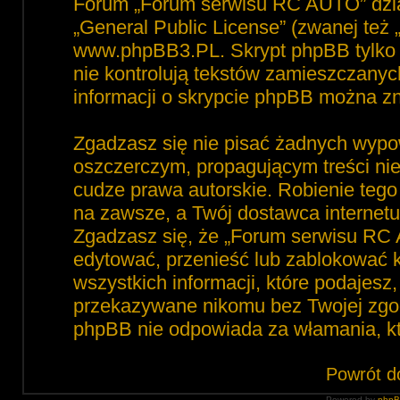
Forum „Forum serwisu RC AUTO” dzia
„
General Public License
” (zwanej też
www.phpBB3.PL
. Skrypt phpBB tylko 
nie kontrolują tekstów zamieszczanyc
informacji o skrypcie phpBB można zn
Zgadzasz się nie pisać żadnych wypo
oszczerczym, propagującym treści ni
cudze prawa autorskie. Robienie te
na zawsze, a Twój dostawca interne
Zgadzasz się, że „Forum serwisu RC 
edytować, przenieść lub zablokować 
wszystkich informacji, które podajesz
przekazywane nikomu bez Twojej zgod
phpBB nie odpowiada za włamania, 
Powrót d
Powered by
php