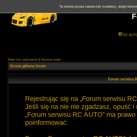
Ta strona używa ciasteczek (cookies), dzięki którym
F
RC AUT
Wątki bez odpowiedzi
|
Aktywne wątki
Strona główna forum
Forum serwisu 
Rejestrując się na „Forum serwisu R
Jeśli się na nie nie zgadzasz, opuść 
„Forum serwisu RC AUTO” ma prawo zm
poinformować.