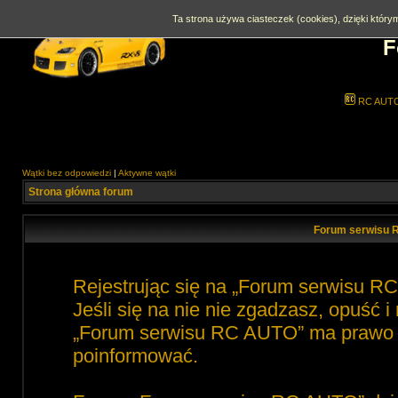
Ta strona używa ciasteczek (cookies), dzięki którym
F
RC AUT
Wątki bez odpowiedzi
|
Aktywne wątki
Strona główna forum
Forum serwisu 
Rejestrując się na „Forum serwisu R
Jeśli się na nie nie zgadzasz, opuść 
„Forum serwisu RC AUTO” ma prawo zm
poinformować.