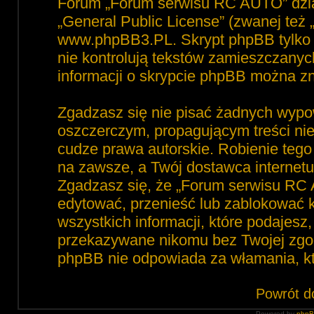
Forum „Forum serwisu RC AUTO” dzia
„
General Public License
” (zwanej też
www.phpBB3.PL
. Skrypt phpBB tylko 
nie kontrolują tekstów zamieszczanyc
informacji o skrypcie phpBB można zn
Zgadzasz się nie pisać żadnych wypo
oszczerczym, propagującym treści ni
cudze prawa autorskie. Robienie te
na zawsze, a Twój dostawca interne
Zgadzasz się, że „Forum serwisu RC 
edytować, przenieść lub zablokować 
wszystkich informacji, które podajesz
przekazywane nikomu bez Twojej zgod
phpBB nie odpowiada za włamania, 
Powrót d
Powered by
php