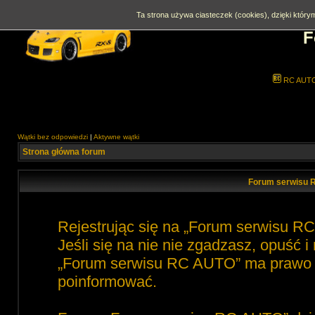
Ta strona używa ciasteczek (cookies), dzięki którym
F
RC AUT
Wątki bez odpowiedzi
|
Aktywne wątki
Strona główna forum
Forum serwisu 
Rejestrując się na „Forum serwisu R
Jeśli się na nie nie zgadzasz, opuść 
„Forum serwisu RC AUTO” ma prawo zm
poinformować.