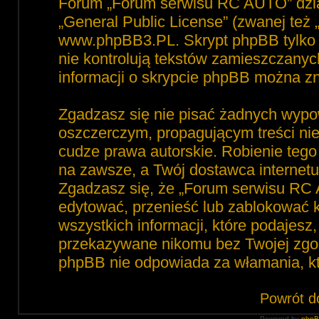
Forum „Forum serwisu RC AUTO” dzia
„
General Public License
” (zwanej też
www.phpBB3.PL
. Skrypt phpBB tylko 
nie kontrolują tekstów zamieszczanyc
informacji o skrypcie phpBB można zn
Zgadzasz się nie pisać żadnych wypo
oszczerczym, propagującym treści ni
cudze prawa autorskie. Robienie te
na zawsze, a Twój dostawca interne
Zgadzasz się, że „Forum serwisu RC 
edytować, przenieść lub zablokować 
wszystkich informacji, które podajesz
przekazywane nikomu bez Twojej zgod
phpBB nie odpowiada za włamania, 
Powrót d
Powered by
php