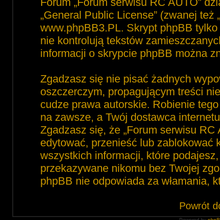
Forum „Forum serwisu RC AUTO” dzia
„
General Public License
” (zwanej też
www.phpBB3.PL
. Skrypt phpBB tylko 
nie kontrolują tekstów zamieszczanyc
informacji o skrypcie phpBB można zn
Zgadzasz się nie pisać żadnych wypo
oszczerczym, propagującym treści ni
cudze prawa autorskie. Robienie te
na zawsze, a Twój dostawca interne
Zgadzasz się, że „Forum serwisu RC 
edytować, przenieść lub zablokować 
wszystkich informacji, które podajesz
przekazywane nikomu bez Twojej zgod
phpBB nie odpowiada za włamania, 
Powrót d
Powered by
php