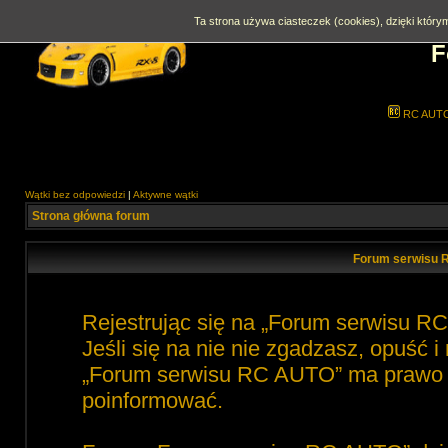
Ta strona używa ciasteczek (cookies), dzięki którym
F
RC AUT
Wątki bez odpowiedzi
|
Aktywne wątki
Strona główna forum
Forum serwisu 
Rejestrując się na „Forum serwisu R
Jeśli się na nie nie zgadzasz, opuść 
„Forum serwisu RC AUTO” ma prawo zm
poinformować.