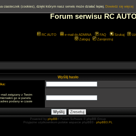
a ciasteczek (cookies), dzięki którym nasz serwis może działać lepiej.
Dowiedz się więcej
Forum serwisu RC AUT
RC AUTO
e-mail do ADMINA
FAQ
Szukaj
Uż
Zaloguj
Zarejestruj
Wyślij hasło
ka:
-mail związany z Twoim
zmieniałeś go w panelu
o adres podany w czasie
Powered by
phpBB
® Forum Software © phpBB Group
Przyjazne użytkownikom polskie wsparcie phpBB3 -
phpBB3.PL