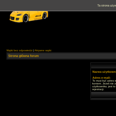
Ta strona używ
Wątki bez odpowiedzi
|
Aktywne wątki
Strona główna forum
Nazwa użytkowni
Adres e-mail:
To musi być adres e
kontem. Jeżeli nie 
użytkownika, jest t
rejestracji.