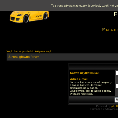
Ta strona używa ciasteczek (cookies), dzięki którym
F
RC AUT
Wątki bez odpowiedzi
|
Aktywne wątki
Strona główna forum
Nazwa użytkownika:
Adres e-mail:
To musi być adres e-mail związany
z Twoim kontem. Jeżeli nie
zmieniałeś go w panelu
użytkownika, jest to adres podany
w czasie rejestracji.
Powered by
php
Przyjazne użytkowniko