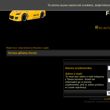
Ta strona używa ciasteczek (cookies), dzięki którym
F
RC AUT
Wątki bez odpowiedzi
|
Aktywne wątki
Strona główna forum
Nazwa użytkownika:
Adres e-mail:
To musi być adres e-mail związany
z Twoim kontem. Jeżeli nie
zmieniałeś go w panelu
użytkownika, jest to adres podany
w czasie rejestracji.
Powered by
php
Przyjazne użytkowniko