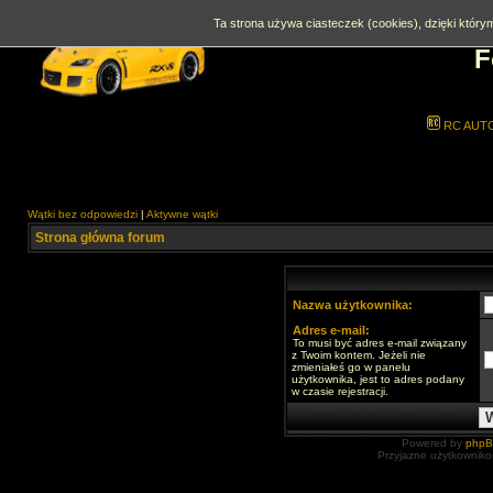
Ta strona używa ciasteczek (cookies), dzięki którym
F
RC AUT
Wątki bez odpowiedzi
|
Aktywne wątki
Strona główna forum
Nazwa użytkownika:
Adres e-mail:
To musi być adres e-mail związany
z Twoim kontem. Jeżeli nie
zmieniałeś go w panelu
użytkownika, jest to adres podany
w czasie rejestracji.
Powered by
php
Przyjazne użytkowniko