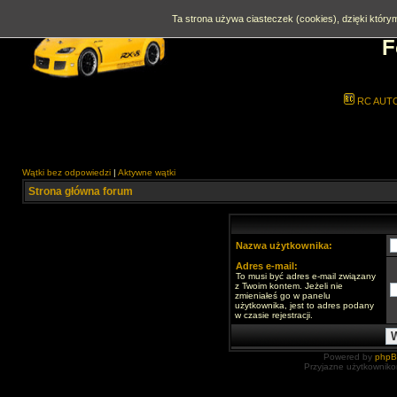
Ta strona używa ciasteczek (cookies), dzięki którym
F
RC AUT
Wątki bez odpowiedzi
|
Aktywne wątki
Strona główna forum
Nazwa użytkownika:
Adres e-mail:
To musi być adres e-mail związany
z Twoim kontem. Jeżeli nie
zmieniałeś go w panelu
użytkownika, jest to adres podany
w czasie rejestracji.
Powered by
php
Przyjazne użytkowniko