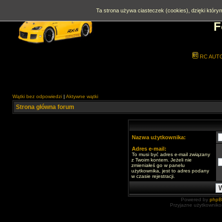
Ta strona używa ciasteczek (cookies), dzięki którym
F
RC AUT
Wątki bez odpowiedzi
|
Aktywne wątki
Strona główna forum
Nazwa użytkownika:
Adres e-mail:
To musi być adres e-mail związany
z Twoim kontem. Jeżeli nie
zmieniałeś go w panelu
użytkownika, jest to adres podany
w czasie rejestracji.
Powered by
php
Przyjazne użytkowniko