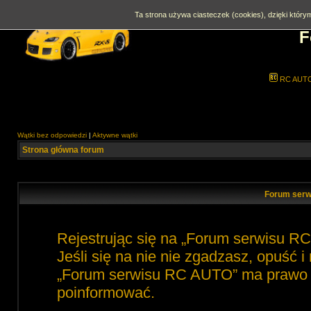
Ta strona używa ciasteczek (cookies), dzięki którym
F
RC AUT
Wątki bez odpowiedzi
|
Aktywne wątki
Strona główna forum
Forum serw
Rejestrując się na „Forum serwisu R
Jeśli się na nie nie zgadzasz, opuść 
„Forum serwisu RC AUTO” ma prawo zm
poinformować.