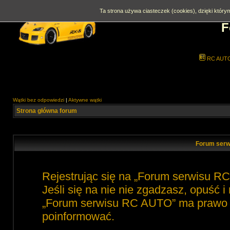
Ta strona używa ciasteczek (cookies), dzięki którym
F
RC AUT
Wątki bez odpowiedzi
|
Aktywne wątki
Strona główna forum
Forum serw
Rejestrując się na „Forum serwisu R
Jeśli się na nie nie zgadzasz, opuść 
„Forum serwisu RC AUTO” ma prawo zm
poinformować.