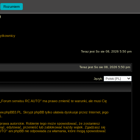
Rozumiem
O
ytkownicy
Teraz jest So sie 08, 2026 5:50 pm
Teraz jest So sie 08, 2026 5:50 pm
Język:
. „Forum serwisu RC AUTO” ma prawo zmienić te warunki, ale musi Cię
ww.phpBB3.PL
. Skrypt phpBB tylko ułatwia dyskusje przez Internet, jego
L
.
 prawa autorskie. Robienie tego może spowodować, że zostaniesz
ąć, edytować, przenieść lub zablokować każdy wątek. Zgadzasz się
C AUTO” ani phpBB nie odpowiada za włamania, które mogą spowodować