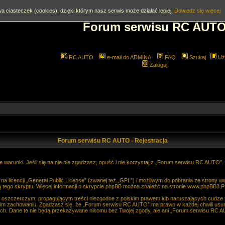
a ciasteczek (cookies), dzięki którym nasz serwis może działać lepiej.
Dowiedz się więcej
Forum serwisu RC AUT
RC AUTO
e-mail do ADMINA
FAQ
Szukaj
Uż
Zaloguj
Forum serwisu RC AUTO - Rejestracja
 warunki. Jeśli się na nie nie zgadzasz, opuść i nie korzystaj z „Forum serwisu RC AUTO”
 licencji „
General Public License
” (zwanej też „GPL”) i możliwym do pobrania ze strony
w
 tego skryptu. Więcej informacji o skrypcie phpBB można znaleźć na stronie
www.phpBB3.P
, oszczerczym, propagującym treści niezgodne z polskim prawem lub naruszających cudze
im zachowaniu. Zgadzasz się, że „Forum serwisu RC AUTO” ma prawo w każdej chwili usun
anych. Dane te nie będą przekazywane nikomu bez Twojej zgody, ale ani „Forum serwisu R