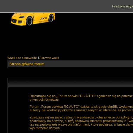
Ta strona używ
Wątki bez odpowiedzi
|
Aktywne wątki
Strona główna forum
Rejestrując się na „Forum serwisu RC AUTO” zgadzasz się na poniższe
o tym poinformować.
Forum „Forum serwisu RC AUTO” działa na skrypcie phpBB, wydanym na
autorzy nie kontrolują tekstów zamieszczanych w Internecie za pomocą
Zgadzasz się nie pisać żadnych wypowiedzi o charakterze obraźliwym
zbanowany na zawsze, a Twój dostawca internetu powiadomiony o Two
też na zapisywanie wszystkich informacji, które podajesz, w bazie d
wykradzenie danych.