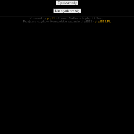
Powered by
phpBB
® Forum Software © phpBB Group
Przyjazne użytkownikom polskie wsparcie phpBB3 -
phpBB3.PL