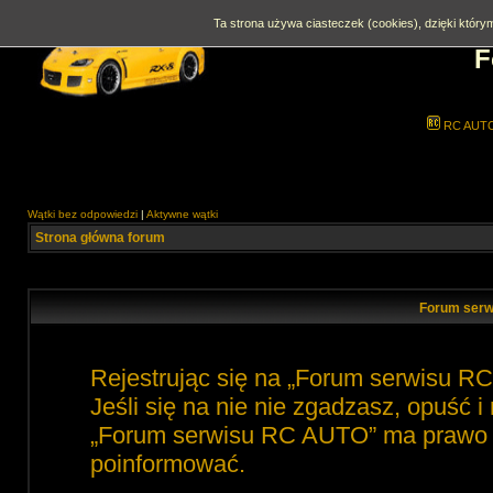
Ta strona używa ciasteczek (cookies), dzięki którym
F
RC AUT
Wątki bez odpowiedzi
|
Aktywne wątki
Strona główna forum
Forum serw
Rejestrując się na „Forum serwisu R
Jeśli się na nie nie zgadzasz, opuść 
„Forum serwisu RC AUTO” ma prawo zm
poinformować.