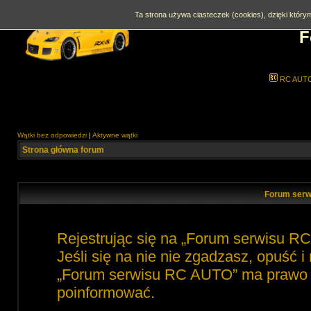
Ta strona używa ciasteczek (cookies), dzięki którym
F
RC AUT
Wątki bez odpowiedzi
|
Aktywne wątki
Strona główna forum
Forum serw
Rejestrując się na „Forum serwisu R
Jeśli się na nie nie zgadzasz, opuść 
„Forum serwisu RC AUTO” ma prawo zm
poinformować.